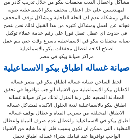
مشاكل واعطال الديب مجففات بيكو من خلال تدريب كادر من
المهندسيين علي حل اعطال مجفف بيكو الاسماعيلية صوته
عالي ومشكلة عدم لف الحلة الداخلية ومشاكل توقف المججف
فجائه عن العمل ومشاكل كثيره من هذا القبيل لذلك نحن ننصح
في حدوث اي عطل اتصل فورا علي رقم خدمة عملاء توكيل
صيانة مجففات بيكو في الاسماعيلية باسرع وقت حتي يتم عمل
اصلاح لكافة اعطال مجففات بيكو بالاسماعيلية
مراكز صيانة بيكو في مصر
صيانة غساله اطباق بيكو
الاسماعيلية
الخط الساخن صيانة غساله اطباق بيكو في مصر غساله
الاطباق بيكو الاسماعيلية من الاشياء الواجب توافرها في تحقق
المعادلة الصعبه علي ربة المنزل لذلك مركز صيانة غساله
اطباق بيكو بالاسماعيلية لدية الحلول الاكيده لمشاكل غساله
الاطباق المختلفة من تسريب المياة واعطال توقف غساله
اطباق بيكو في الاسماعيلية واعطال عدم صرف المياة واعطال
التنظيف التي ممكن ان تكون بسبب فلتر او ما شابه من الاشياء
الواجب توافرها عند قيامك بشراء غساله اطباق تحمل