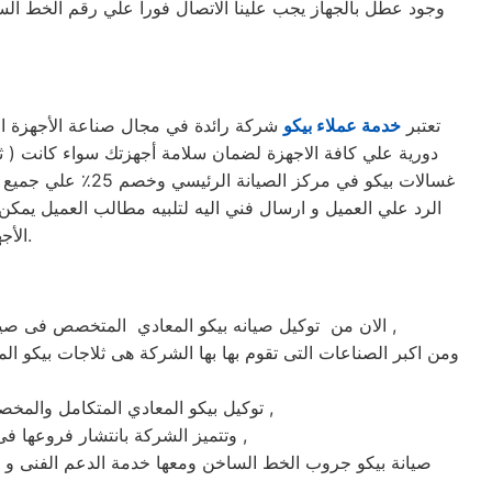
وجود عطل بالجهاز يجب علينا الاتصال فورا علي رقم الخط ا
تعتبر
خدمة عملاء بيكو
شركة رائدة في مجال صناعة الأجهزة الك
غسالات بيكو في 
الرد علي العميل و ارسال فني اليه لتلبيه مطالب العميل يمكن 
الأجهزة. حرصاً على جهاز العميل، يتم تسليمه بأفضل حالاته لإرضاء العميل العزيز.
الان من توكيل صيانه بيكو المعادي المتخصص فى صيانة ثلاجات وغسالات فى المعادي حيث تعتبر شركة بيكو بالمعادي من اكبر الشركات فى المعادي فى صيانة الاجهزة الكهربائيه ,
ومن اكبر الصناعات التى تقوم بها بها الشركة هى ثلاجات بيكو الم
توكيل بيكو المعادي المتكامل والمخصص فى صيانة واصلاح الاجهزة المنزليه المعتمدة ماركة بيكو على يد خبراء الصيانة المعتمدين للماركات العالمية ,
وتتميز الشركة بانتشار فروعها فى جميع انحاء الجمهوريه حيث يوجد أسرع فريق للوصول الى العملاء على مدار اليوم يصلك الفريق اينما كنت ,
صيانة بيكو جروب الخط الساخن ومعها خدمة الدعم الفنى و ب