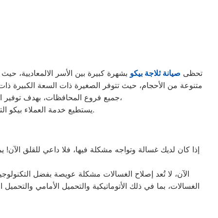
تحظى
صيانة ثلاجة بيكو
بشهرة كبيرة بين الأسر الالمعاديية، حيث تع
جميع فروع المحافظات، بهدف توفير الأقرب إليك في جميع الأوقات. نظراً لتوفر الخدمة الفنية لصيانة ثلاجات بيكو في منطقة المعادي بأكثر من رقم،
يستطيع خدمة العملاء بيكو التواصل معنا عبر الأرقام التالية: 01220261030 – 02357100080 – 0235699066 – 01010916814.
إذا كان لديك غسالة وتواجه مشكلة فيها، فلا داعي للقلق الآن! 
الآن، لا تُعد إصلاح الغسالات مشكلة عويصة بفضل التكنولوجي