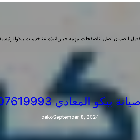
فعيل الضمان
اتصل بنا
صفحات مهمه
اخبارنا
نبذه عنا
خدمات بيكو
الرئيسية
نة بيكو المعادي 01207619993
beko
September 8, 2024