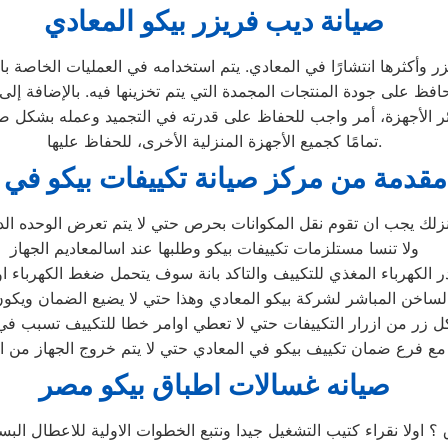
صيانة ديب فريزر بيكو المعادي
 وأكثرها انتشارًا في المعادي. يتم استخدامه في العمليات الخاصة بال
حافظ على جودة المنتجات المجمدة التي يتم تخزينها فيه. بالإضافة إل
ئر الأجهزة، أمر واجب للحفاظ على قدرته في التجميد وعمله بشكل صح
تمامًا كجميع الأجهزة المنزلية الأخرى، للحفاظ عليها.
مقدمة من مركز صيانة تكييفات بيكو في 
زلك يجب ان تقوم نقل المكوانات بحرص حتي لا يتم تعرض الوحده الد
ولا تنسا مستلزمات تكييفات بيكو وطلبها عند اسالمعاديم الجهاز
الكهرباء المغذي للتكييف والتاكد بانة سوف يتحمل ضغط الكهرباء او 
شر لشركة بيكو المعادي وهذا حتي لا يضيع الضمان ويكون في معظم الاجهزة 5 سنوات
 زر من ازرار التكييفات حتي لا تعطي اوامر خطا للتكييف تسبب في الع
ع فرع ضمان تكييف بيكو في المعادي حتي لا يتم خروج الجهاز من ا
صيانه غسالات اطباق بيكو مصر
 ؟ اولا نقراء كتيب التشغيل جيدا ونتبع الخطوات الاولية للاعطال ا