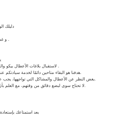
دليلك ال
و غسالات اطباق بيكو مصر و الميكروويف و البوتجازات و الديب فريزر المبردات .
ي
، لاستقبال بلاغات الأعطال بيكو والشكاوى في المعادي . من الساعة السابعة صباحاً حتى العاشرة مساءً بتوقيت المعادي في منطقة المعادي .
هدفنا هو البقاء متاحين دائمًا لخدمة سيادتكم عند الاتصال برقم خدمة بيكو الموحَّد، وهو 01154008110. نحن نؤدي صيانة لأي جهاز من جهزة بيكو في المعادي بحضرتكم.
بغض النظر عن الأعطال والمشاكل التي تواجهها، يجب عدم سحب الجهاز تحت أي ظرف من الظروف. يتم تنفيذ الصيانة على يد فنيي بيكو في مدينة المعادي بشكلٍ فوري عند حضورهم.
لا تحتاج سوى لبضع دقائق من وقتهم، مع العلم بأنّ المدة تختلف اعتمادًا على نوع الخلل الموجود. نقوم بصيانة أجهزة بيكو الموجودة في المعادي فقط، ولا نبيع قطع الغيار لها.
بعد استمتاعك بإستعادة