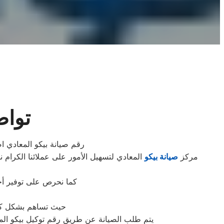
تواص
رقم صيانة بيكو المعادي اض
مركز
صيانة بيكو
المعادي لتسهيل الأمور على عملائنا الكرام ن
كما نحرص على توفير أحد
حيث تساهم بشكل كبير
يتم طلب الصيانة عن طريق رقم توكيل بيكو الموحد 0235699066 أو الموقع الالكترونى او الارقام المبينة بالموقع . يتم خلال دقائق تسجيل الطلب وي