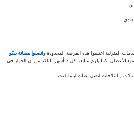
ين
عادي
مات المنزلية اغتنموا هذه الفرصة المحدودة و
اتصلوا بصيانة بيكو
لتأخذوا حقكُم في عروض صيانة الأجهزة المنزلية قبل افتراقهُ منَّا! ستحتاجون إلى كل ما تطلبونه من صيانة وتجديد الجهاز، وإصلاح جميع الأعطال. كما يلزم متابعة كل 3 أشهر للتأكد من أن الجهاز في
الات و الثلاجات اتصل نصلك اينما كنت