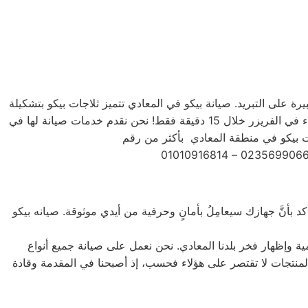
بيرة على التبريد. صيانة بيكو في المعادي تتميز ثلاجات بيكو بتشكيلة
متنوعة من الأحجام، حيث تتوفر الصغيرة ذات السعة الكبيرة ذات السعة الأكبر لتلبية جميع احتياجات المستخدم . يمكنك تجميد أي شيء في الفريزر خلال 15 دقيقة فقط! نحن نقدم خدمات صيانة لها في
د بأنَّ جهازك سيعامِلُ بأمانٍ وحرفية من أيدي موثوقة. صيانه بيكو
ية وإظهار فخر بلدنا المعادي. نحن نعمل على صيانة جميع أنواع
يل الأمامي والتحميل العلوي، بالإضافة إلى غسالات 7 كيلو و 10 كيلو و 14 كيلو. جميع أنواع المنتجات لا تقتصر على هؤلاء فحسب، إذ أصبحنا في المقدمة وقادة