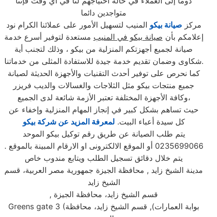
دوما إلى العملاء في حالة احتياجهم لنا في أي وقت فإننا
متواجدين دائما
مركز
صيانة بيكو
المنيب لتسهيل الأمور على عملائنا الكرام نود
إعلامكم بأن
صيانة بيكو في المنيب
مستعدة لتوفير أسرع خدمة
صيانة لجميع أجهزتكم المنزلية من بيكو ، وذلك لتجنب أية
شكاوى وضمان تقديم خدمة جيدة للاستفادة المثلى من خدماتنا.
كما نحرص على توفير أحدث التقنيات والأجهزة الحديثة لصيانة
جميع منتجات بيكو مثل الثلاجات والغسالات والديب فریزر
وكافة الأجهزة المختلفة تعتبر الأزمة شائعة لدى الجميع،
حيث تساهم بشكل كبير في إنجاز المهام المنزلية وإخفاء عن
كل سيدة أعباء البيت.
لمعرفة المزيد عن شركة بيكو
يتم طلب الصيانة عن طريق رقم توكيل بيكو الموحد
0235699066 أو الموقع الالكترونى او الارقام المبينة بالموقع .
يتم خلال دقائق تسجيل الطلب ويتابع مندوب خاص
مدينة الشيخ زايد , محافظة الجيزة جمهورية مصر العربية، قسم
الشيخ زايد
قسم الشيخ زايد، محافظة الجيزة
,
بوابة العمارات), قسم الشيخ زايد، محافظة
Greens gate 3 (