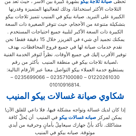
تحظى
صيانة ثلاجة بيكو
بشهرة كبيرة بين الأسر ، حيث تعد من
الثلاجات الأكثر استخدامًا، وذلك لفعاليتها المتميزة وقدرتها
الكبيرة على التبريد. صيانة بيكو في المنيب تتميز ثلاجات بيكو
بتشكيلة متنوعة من الأحجام، حيث تتوفر الصغيرة ذات السعة
الكبيرة ذات السعة الأكبر لتلبية جميع احتياجات المستخدم .
يمكنك تجميد أي شيء في الفريزر خلال 15 دقيقة فقط! نحن
نقدم خدمات صيانة لها في جميع فروع المحافظات، بهدف
توفير الأقرب إليك في جميع الأوقات. نظراً لتوفر الخدمة الفنية
لصيانة ثلاجات بيكو في منطقة المنيب بأكثر من رقم،
يستطيع خدمة العملاء بيكو التواصل معنا عبر الأرقام التالية:
01220261030 – 02357100080 – 0235699066 –
01010916814.
شكاوي صيانة غسالات بيكو المنيب
إذا كان لديك غسالة وتواجه مشكلة فيها، فلا داعي للقلق الآن!
يمكن لمركز
صيانه غسالات بيكو
في المنيب أن يُحلِّ كافة
مشاكلك. تأكد بأنَّ جهازك سيعامِلُ بأمانٍ وحرفية من أيدي
موثوقة. صيانه بيكو في المنيب