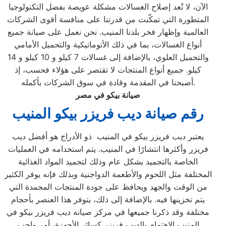
الآن، لا تُعد إصلاح الغسالات مشكلة عويصة بفضل التكنولوجيا
المتطورة التي تمكّنت من قدرتنا على منافسة أقوى الشركات
العالمية وإظهار فخر بلدنا المنيب. نحن نعمل على صيانة جميع
أنواع الغسالات، بما في ذلك الأتوماتيكية والتحميل الأمامي
والتحميل العلوي، بالإضافة إلى غسالات 7 كيلو و 10 كيلو و 14
كيلو. جميع أنواع المنتجات لا تقتصر على هؤلاء فحسب، إذ
أصبحنا في المقدمة وقادة في سوق الشركات بأكمله.
صيانة بيكو في مصر
رقم صيانة ديب فريزر بيكو المنيب
يعتبر ديب فريزر بيكو في المنيب ذو الأدراج هو أفضل ديب
فريزر وأكثرها انتشارًا في المنيب. يتم استخدامه في العمليات
الخاصة بالتجميد بشكل عام وذلك لتجميد المواد الغذائية
المختلفة مثل اللحوم والأطعمة الدواجنية وبذلك فإنه يوفر الكثير
من الوقت والجهد ويحافظ على جودة المنتجات المجمدة التي
يتم تخزينها فيه. بالإضافة إلى ذلك، يتوفر هذا العنصر بأحجام
مختلفة وقد ذكرنا جميعها في مركز صيانه ديب فريزر بيكو في
المنيب الاهتمام بالديب فريزر كسائر الأجهزة، أمر واجب