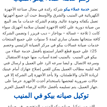
تعتبر
خدمة عملاء بيكو
شركة رائدة في مجال صناعة الأجهزة
الكهربائية في المنيب والشرق والأوسط حيث أن جميع أجهزتها
تعمل بكفائه وجودة عالية, وتقدم الشركة خدمات ما بعد البيع
من صيانة دورية علي كافة الاجهزة لضمان سلامة أجهزتك سواء
كانت ( ثلاجة – غسالة – بوتاجاز – ديب فريزر ) وتضمن الشركة
كافة منتجاتها بضمان ساري لمدة 5 سنوات علي جميع المنتجات
خدمات صيانة غسالات بيكو في مركز الصيانة الرئيسي وخصم
25٪ علي جميع قطع الغيار استمتع بأفضل خدمة عملاء من
بيكو في المنيب بالمنيب لعدة أسباب، منها جودة الاستقبال
وسرعة الاتصال. و ايضا سرعه الرد علي العميل و ارسال فني
اليه لتلبيه مطالب العميل يمكن للفني إصلاح جهازك أمام عينيك
لزيادة الأمان والاطمئنان، ولا يأخذ الأجهزة إلى الشركة إلا في
حالات ضرورية لفحصها باستخدام أحدث الأجهزة. حرصاً على
جهاز العميل، يتم تسليمه بأفضل حالاته لإرضاء العميل العزيز.
توكيل صيانه بيكو في المنيب
الان من توكيل صيانه بيكو المنيب المتخصص فى صيانة