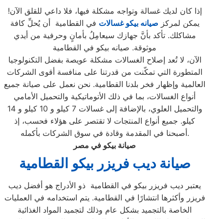
إذا كان لديك غسالة وتواجه مشكلة فيها، فلا داعي للقلق الآن!
يمكن لمركز
صيانه بيكو غسالات
في القطامية أن يُحلِّ كافة
مشاكلك. تأكد بأنَّ جهازك سيعامِلُ بأمانٍ وحرفية من أيدي
موثوقة. صيانه بيكو في القطامية
الآن، لا تُعد إصلاح الغسالات مشكلة عويصة بفضل التكنولوجيا
المتطورة التي تمكّنت من قدرتنا على منافسة أقوى الشركات
العالمية وإظهار فخر بلدنا القطامية. نحن نعمل على صيانة جميع
أنواع الغسالات، بما في ذلك الأتوماتيكية والتحميل الأمامي
والتحميل العلوي، بالإضافة إلى غسالات 7 كيلو و 10 كيلو و 14
كيلو. جميع أنواع المنتجات لا تقتصر على هؤلاء فحسب، إذ
أصبحنا في المقدمة وقادة في سوق الشركات بأكمله.
صيانة بيكو في مصر
صيانة ديب فريزر بيكو القطامية
يعتبر ديب فريزر بيكو في القطامية ذو الأدراج هو أفضل ديب
فريزر وأكثرها انتشارًا في القطامية. يتم استخدامه في العمليات
الخاصة بالتجميد بشكل عام وذلك لتجميد المواد الغذائية