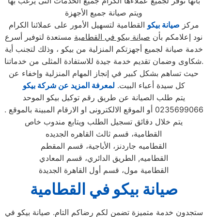
بأنها توفر لجميع عملاءها الكرام جميع الخدمات التى يرغب بها
ويتم صيانة جميع الأجهزة
مركز
صيانة بيكو
القطامية لتسهيل الأمور على عملائنا الكرام
نود إعلامكم بأن
صيانة بيكو في القطامية
مستعدة لتوفير أسرع
خدمة صيانة لجميع أجهزتكم المنزلية من بيكو ، وذلك لتجنب أية
شكاوى وضمان تقديم خدمة جيدة للاستفادة المثلى من خدماتنا.
حيث تساهم بشكل كبير في إنجاز المهام المنزلية وإخفاء عن
كل سيدة أعباء البيت.
لمعرفة المزيد عن شركة بيكو
يتم طلب الصيانة عن طريق رقم توكيل بيكو الموحد
0235699066 أو الموقع الالكترونى او الارقام المبينة بالموقع .
يتم خلال دقائق تسجيل الطلب ويتابع مندوب خاص
القطامية، قسم ثالث القاهره الجديده
القطاميه جاردنز، الأباجية، قسم المقطم
القطاميه, الطريق الدائري، قسم المعادي
القطامية مول، قسم أول القاهرة الجديدة
صيانة بيكو في القطامية
ستجدون خدمة متميزة تضمن لكم رضاكم التام. صيانة بيكو في