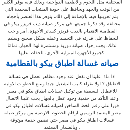
المختلفة مثل اللحوم والأطعمة الدواجنية وبذلك فإنه يوفر الكثير
من الوقت والجهد ويحافظ على جودة المنتجات المجمدة التي
يتم تخزينها فيه. بالإضافة إلى ذلك، يتوفر هذا العنصر بأحجام
مختلفة وقد ذكرنا جميعها في مركز صيانه ديب فريزر بيكو في
القطامية الاهتمام بالديب فريزر كسائر الأجهزة، أمر واجب
للحفاظ على قدرته في التجميد وعمله بشكل صحيح وسليم.
لذلك، يجب إجراء صيانة دورية ومستمرة لهذا الجهاز، تمامًا
كجميع الأجهزة المنزلية الأخرى، للحفاظ عليها.
صيانه غسالة اطباق بيكو بالقطامية
اذا ماذا علينا ان نفعل عند وجود مظاهر لعطل في غسالة
الاطباق ؟ اولا نقراء كتيب التشغيل جيدا ونتبع الخطوات الاولية
للاعطال البسيطة من توكيل غسالات اطباق بيكو في مصر
وعند التأكد من حتمية وجود عطل بالجهاز يجب علينا الاتصال
فورا علي رقم الخط الساخن لصيانه غسالات اطباق بيكو في
مصر المعتمد الرسمي ارقام الخطوط الارضية من مركز صيانه
غسالات اطباق بيكو في مصر حتي نضمن خدمة موثوقة
وبالضمان المعتمد ،