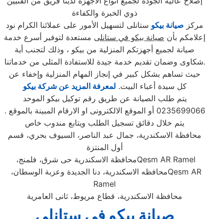
إصلاح عالية الجودة لجميع أنواع الاجهزة لدينا فريق من الفنيين
ذوي الخبرة والكفاءة
مركز
صيانة بيكو
ستانلى لتسهيل الأمور على عملائنا الكرام نود
إعلامكم بأن
صيانة بيكو في ستانلى
مستعدة لتوفير أسرع خدمة
صيانة لجميع أجهزتكم المنزلية من بيكو ، وذلك لتجنب أية
شكاوى وضمان تقديم خدمة جيدة للاستفادة المثلى من خدماتنا.
حيث تساهم بشكل كبير في إنجاز المهام المنزلية وإخفاء عن
كل سيدة أعباء البيت.
لمعرفة المزيد عن شركة بيكو
يتم طلب الصيانة عن طريق رقم توكيل بيكو الموحد
0235699066 أو الموقع الالكترونى او الارقام المبينة بالموقع .
يتم خلال دقائق تسجيل الطلب ويتابع مندوب خاص
محافظة الاسكندرية، جمال عبد الناصر، السيوف بحري، قسم
أول المنتزة
Qesm AR Ramel
محافظة الاسكندرية حى شرق، فلمنج،
Qesm AR
محافظه الاسكندرية، دنا الجديدة وعزبة الوسطان،
Ramel
محافظة الاسكندرية، قطاع مريوط، ثانى العامرية
صيانة بيكو في ستانلى