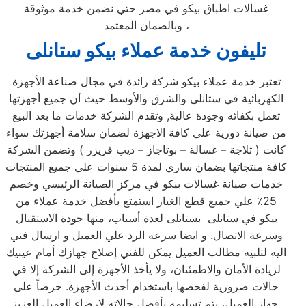
غسالات اطباق بيكو في مصر حتي نضمن خدمة موثوقة
وبالضمان المعتمد ،
تليفون خدمة عملاء بيكو ستانلى
تعتبر خدمة عملاء بيكو شركة رائدة في مجال صناعة الأجهزة
الكهربائية في ستانلى والشرق والأوسط حيث أن جميع أجهزتها
تعمل بكفائه وجودة عالية, وتقدم الشركة خدمات ما بعد البيع
من صيانة دورية علي كافة الاجهزة لضمان سلامة أجهزتك سواء
كانت ( ثلاجة – غسالة – بوتاجاز – ديب فريزر ) وتضمن الشركة
كافة منتجاتها بضمان ساري لمدة 5 سنوات علي جميع المنتجات
خدمات صيانة غسالات بيكو في مركز الصيانة الرئيسي وخصم
25٪ علي جميع قطع الغيار استمتع بأفضل خدمة عملاء من
بيكو في ستانلى بستانلى لعدة أسباب، منها جودة الاستقبال
وسرعة الاتصال. و ايضا سرعه الرد علي العميل و ارسال فني
اليه لتلبيه مطالب العميل يمكن للفني إصلاح جهازك أمام عينيك
لزيادة الأمان والاطمئنان، ولا يأخذ الأجهزة إلى الشركة إلا في
حالات ضرورية لفحصها باستخدام أحدث الأجهزة. حرصاً على
جهاز العميل، يتم تسليمه بأفضل حالاته لإرضاء العميل العزيز.