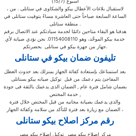
أسبوع (15/7)
، لاستقبال بلاغات الأعطال بيكو والشكاوى في ستانلى . من
الساعة السابعة صباحاً حتى العاشرة مساءً بتوقيت ستانلى في
منطقة ستانلى .
هدفنا هو البقاء متاحين دائمًا لخدمة سيادتكم عند الاتصال برقم
خدمة بيكو الموحَّد، وهو 01154008110. نحن نؤدي صيانة لأي
جهاز من جهزة بيكو في ستانلى بحضرتكم.
تليفون ضمان بيكو ف
ي ستانلى
بعد استمتاعك بإستعادة كفائة الجهاز بمنزلك بعد حدوث العطل
المفاجئ يتم دعمك من قبل توكيل صيانه بيكو بستانلى
بضمان شامل فترة عام , الضمان الذى يدعمك بالثقة فى جودة
خدمة المختص ,
والذى يدعمك بصيانة مجانيه من قبل المختص خلال فترة
الضمان مع زيارة بعد فترة للتأكد من سلامه وكفائة الجهاز ،
رقم مركز اصلاح بيكو ستانلى
مركز اصلاح بيكو مصر توكيل اصلاح بيكو مصر