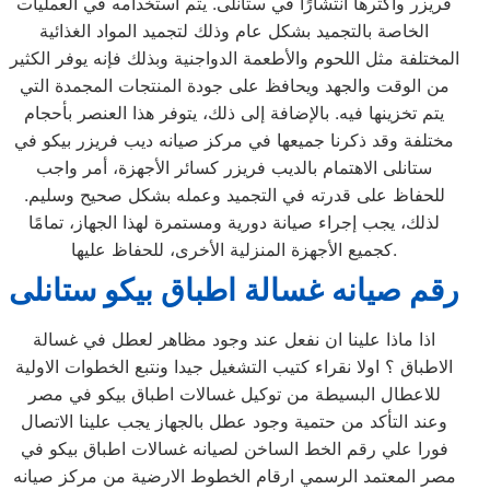
فريزر وأكثرها انتشارًا في ستانلى. يتم استخدامه في العمليات
الخاصة بالتجميد بشكل عام وذلك لتجميد المواد الغذائية
المختلفة مثل اللحوم والأطعمة الدواجنية وبذلك فإنه يوفر الكثير
من الوقت والجهد ويحافظ على جودة المنتجات المجمدة التي
يتم تخزينها فيه. بالإضافة إلى ذلك، يتوفر هذا العنصر بأحجام
مختلفة وقد ذكرنا جميعها في مركز صيانه ديب فريزر بيكو في
ستانلى الاهتمام بالديب فريزر كسائر الأجهزة، أمر واجب
للحفاظ على قدرته في التجميد وعمله بشكل صحيح وسليم.
لذلك، يجب إجراء صيانة دورية ومستمرة لهذا الجهاز، تمامًا
كجميع الأجهزة المنزلية الأخرى، للحفاظ عليها.
رقم صيانه غسالة اطباق بيكو ستانلى
اذا ماذا علينا ان نفعل عند وجود مظاهر لعطل في غسالة
الاطباق ؟ اولا نقراء كتيب التشغيل جيدا ونتبع الخطوات الاولية
للاعطال البسيطة من توكيل غسالات اطباق بيكو في مصر
وعند التأكد من حتمية وجود عطل بالجهاز يجب علينا الاتصال
فورا علي رقم الخط الساخن لصيانه غسالات اطباق بيكو في
مصر المعتمد الرسمي ارقام الخطوط الارضية من مركز صيانه