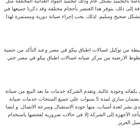
ة بالتجميد بشكل عام وذلك لتجميد المواد الغذائية المختلفة مثل
افة إلى ذلك، يتوفر هذا العنصر بأحجام مختلفة وقد ذكرنا جميعها في
 بشكل صحيح وسليم. لذلك، يجب إجراء صيانة دورية ومستمرة لهذا
لبسيطة من توكيل غسالات اطباق بيكو في مصر وعند التأكد من حتمية
لخطوط الارضية من مركز صيانه غسالات اطباق بيكو في مصر حتي
كفائه وجودة عالية, وتقدم الشركة خدمات ما بعد البيع من صيانة
دورية علي كافة الاجهزة لضمان سلامة أجهزتك سواء كانت ( ثلاجة – غسالة – بوتاجاز – ديب فريزر ) وتضمن الشركة كافة منتجاتها بضمان ساري لمدة 5 سنوات علي جميع المنتجات خدمات صيانة
و في سيدي بشر بسيدي بشر لعدة أسباب، منها جودة الاستقبال وسرعة الاتصال. و ايضا
 يأخذ الأجهزة إلى الشركة إلا في حالات ضرورية لفحصها باستخدام