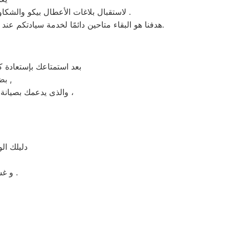
، لاستقبال بلاغات الأعطال بيكو والشكاوى في سيدي بشر . من الساعة السابعة صباحاً حتى العاشرة مساءً بتوقيت سيدي بشر في منطقة سيدي بشر .
هدفنا هو البقاء متاحين دائمًا لخدمة سيادتكم عند الاتصال برقم خدمة بيكو الموحَّد، وهو 01154008110. نحن نؤدي صيانة لأي جهاز من جهزة بيكو في سيدي بشر بحضرتكم.
بعد استمتاعك بإستعادة 
بضمان شامل فترة عام , الضمان الذى يدعمك بالثقة فى جودة خدمة المختص ,
والذى يدعمك بصيانة مجانيه من قبل المختص خلال فترة الضمان مع زيارة بعد فترة للتأكد من سلامه وكفائة الجهاز ،
دليلك ال
و غسالات اطباق بيكو مصر و الميكروويف و البوتجازات و الديب فريزر المبردات .