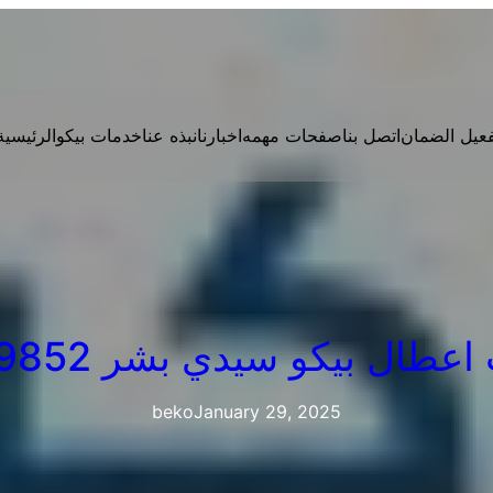
فعيل الضمان
اتصل بنا
صفحات مهمه
اخبارنا
نبذه عنا
خدمات بيكو
الرئيسية
طال بيكو سيدي بشر 01210999852
beko
January 29, 2025