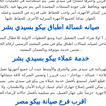
يزر وأكثرها انتشارًا في سيدي بشر. يتم استخدامه في العمليات الخاص
جهد ويحافظ على جودة المنتجات المجمدة التي يتم تخزينها فيه. بالإض
يزر كسائر الأجهزة، أمر واجب للحفاظ على قدرته في التجميد وعمله
الجهاز، تمامًا كجميع الأجهزة المنزلية الأخرى، للحفاظ عليها.
صيانه غسالة اطباق بيكو بسيدي بشر
 ؟ اولا نقراء كتيب التشغيل جيدا ونتبع الخطوات الاولية للاعطال ا
لساخن لصيانه غسالات اطباق بيكو في مصر المعتمد الرسمي ارقام ا
نضمن خدمة موثوقة وبالضمان المعتمد ،
خدمة عملاء بيكو بسيدي بشر
كهربائية في سيدي بشر والشرق والأوسط حيث أن جميع أجهزتها تعمل ب
مركز الصيانة الرئيسي وخصم 25٪ علي جميع قطع الغيار استمتع بأفضل خدمة عملاء من بيك
يمكن للفني إصلاح جهازك أمام عينيك لزيادة الأمان والاطمئنان، ولا
اقرب فرع صيانة بيكو مصر