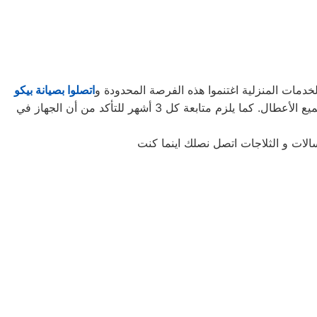
دمات المنزلية اغتنموا هذه الفرصة المحدودة و
اتصلوا بصيانة بيكو
لتأخذوا حقكُم في عروض صيانة الأجهزة المنزلية قبل افتراقهُ منَّا! ستحتاجون إلى كل ما تطلبونه من صيانة وتجديد الجهاز، وإصلاح جميع الأعطال. كما يلزم متابعة كل 3 أشهر للتأكد من أن الجهاز في
الات و الثلاجات اتصل نصلك اينما كنت