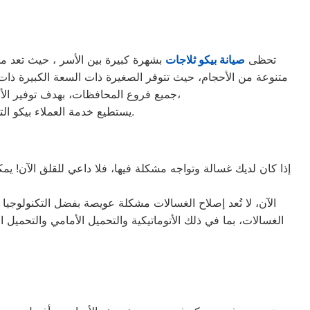
تحظى
صيانة بيكو ثلاجات
بشهرة كبيرة بين الأسر ، حيث تعد من ا
جميع فروع المحافظات، بهدف توفير الأقرب إليك في جميع الأوقات. نظراً لتوفر الخدمة الفنية لصيانة ثلاجات بيكو في منطقة سيدي بشر بأكثر من رقم،
يستطيع خدمة العملاء بيكو التواصل معنا عبر الأرقام التالية: 01220261030 – 02357100080 – 0235699066 – 01010916814.
إذا كان لديك غسالة وتواجه مشكلة فيها، فلا داعي للقلق الآن! ي
الآن، لا تُعد إصلاح الغسالات مشكلة عويصة بفضل التكنولوجيا