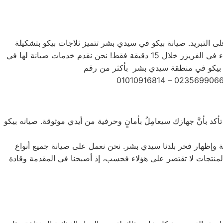
على التبريد. صيانة بيكو في سيدي بشر تتميز ثلاجات بيكو بتشكيلة
متنوعة من الأحجام، حيث تتوفر الصغيرة ذات السعة الكبيرة ذات السعة الأكبر لتلبية جميع احتياجات المستخدم . يمكنك تجميد أي شيء في الفريزر خلال 15 دقيقة فقط! نحن نقدم خدمات صيانة لها في
د بأنَّ جهازك سيعامِلُ بأمانٍ وحرفية من أيدي موثوقة. صيانه بيكو
ة وإظهار فخر بلدنا سيدي بشر. نحن نعمل على صيانة جميع أنواع
يل الأمامي والتحميل العلوي، بالإضافة إلى غسالات 7 كيلو و 10 كيلو و 14 كيلو. جميع أنواع المنتجات لا تقتصر على هؤلاء فحسب، إذ أصبحنا في المقدمة وقادة