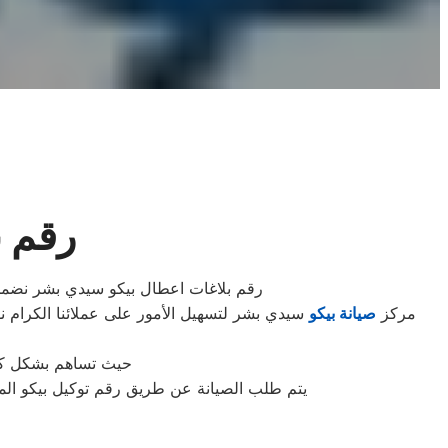
رقم ب
رقم بلاغات اعطال بيكو سيدي بشر نضمن 
مركز
صيانة بيكو
سيدي بشر لتسهيل الأمور على عملائنا الكرام ن
حيث تساهم بشكل كبير
يتم طلب الصيانة عن طريق رقم توكيل بيكو الموحد 0235699066 أو الموقع الالكترونى او الارقام المبينة بالموقع . يتم خلال دقائق تسجيل الطلب وي