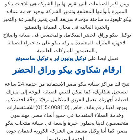
ومن اكبر الصناعات التى تقوم بها بها الشركة هى ثلاجات بيكو
المميزة بأنواعها المختلفة وتتميز الشركة بوجود خدمة عملاء
بيكو تليفونات ساخنة موحدة سريعة الذى يتميز بالسرعة والتميز
والخبرة العاليه فى مجال الصيانة والتصنيع
توكيل بيكو وراق الحضر المتكامل والمخصص فى صيانة واصلاح
الاجهزة المنزليه المعتمدة ماركة بيكو على يد خبراء الصيانة
المعتمدين للماركات العالمية ,
نعمل ايضا علي
توكيل يونيون اير
و
توكيل سامسونج
ارقام شكاوي بيكو وراق الحضر
تتيح لك مراكز صيانة بيكو مصر الاستفادة من خدمة 24 ساعة
لتسجيل شكاويك، كما يمكن لفنيي الصيانة التوجه إلى منزلك
لصيانة أجهزتك. يعمل الفريق المتكامل برقيّة ودقّة لخدمتكم،
ويوجد لدينا رقم هاتف خاص (01154008110) للاستفسارات
وخدمة العملاء المتقدمة في جميع أنحاء مصر. مهندسون
متخصصون لدينا يحملون خبرة واسعة في صيانة منتجات بيكو
مصر، كما أننا وكيل معتمد من الشركة الكورية لضمان جودة
الخدمة التي نقدمها.