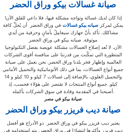
صيانة غسالات بيكو وراق الحضر
إذا كان لديك غسالة وتواجه مشكلة فيها، فلا داعي للقلق الآن!
يمكن لمركز
صيانه بيكو غسالات
في وراق الحضر أن يُحلِّ كافة
مشاكلك. تأكد بأنَّ جهازك سيعامِلُ بأمانٍ وحرفية من أيدي
موثوقة. صيانه بيكو في وراق الحضر
الآن، لا تُعد إصلاح الغسالات مشكلة عويصة بفضل التكنولوجيا
المتطورة التي تمكّنت من قدرتنا على منافسة أقوى الشركات
العالمية وإظهار فخر بلدنا وراق الحضر. نحن نعمل على صيانة
جميع أنواع الغسالات، بما في ذلك الأتوماتيكية والتحميل الأمامي
والتحميل العلوي، بالإضافة إلى غسالات 7 كيلو و 10 كيلو و 14
كيلو. جميع أنواع المنتجات لا تقتصر على هؤلاء فحسب، إذ
أصبحنا في المقدمة وقادة في سوق الشركات بأكمله.
صيانة بيكو في مصر
صيانة ديب فريزر بيكو وراق الحضر
يعتبر ديب فريزر بيكو في وراق الحضر ذو الأدراج هو أفضل
ديب فريزر وأكثرها انتشارًا في وراق الحضر. يتم استخدامه في