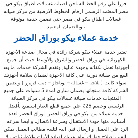
فورا علي رقم الخط الساخن لصيانه غسالات اطباق بيكو في
مصر المعتمد الرسمي ارقام الخطوط الارضية من مركز صيانه
غسالات اطباق بيكو في مصر حتي نضمن خدمة موثوقة
وبالضمان المعتمد ،
خدمة عملاء بيكو بوراق الحضر
تعتبر خدمة عملاء بيكو شركة رائدة في مجال صناعة الأجهزة
الكهربائية في وراق الحضر والشرق والأوسط حيث أن جميع
أجهزتها تعمل بكفائه وجودة عالية, وتقدم الشركة خدمات ما بعد
البيع من صيانة دورية علي كافة الاجهزة لضمان سلامة أجهزتك
سواء كانت ( ثلاجة – غسالة – بوتاجاز – ديب فريزر ) وتضمن
الشركة كافة منتجاتها بضمان ساري لمدة 5 سنوات علي جميع
المنتجات خدمات صيانة غسالات بيكو في مركز الصيانة
الرئيسي وخصم 25٪ علي جميع قطع الغيار استمتع بأفضل
خدمة عملاء من بيكو في وراق الحضر بوراق الحضر لعدة
أسباب، منها جودة الاستقبال وسرعة الاتصال. و ايضا سرعه
الرد علي العميل و ارسال فني اليه لتلبيه مطالب العميل يمكن
للفني إصلاح جهازك أمام عينيك لزيادة الأمان والاطمئنان، ولا