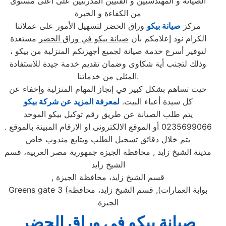
الصيانة و المهندسيين و الفنيين المدربيين على اعلى مستوى
من الكفاءة و الخبرة
مركز
صيانة بيكو
وراق الحضر لتسهيل الأمور على عملائنا
الكرام نود إعلامكم بأن
صيانة بيكو في وراق الحضر
مستعدة
لتوفير أسرع خدمة صيانة لجميع أجهزتكم المنزلية من بيكو ،
وذلك لتجنب أية شكاوى وضمان تقديم خدمة جيدة للاستفادة
المثلى من خدماتنا.
حيث تساهم بشكل كبير في إنجاز المهام المنزلية وإخفاء عن
كل سيدة أعباء البيت.
لمعرفة المزيد عن شركة بيكو
يتم طلب الصيانة عن طريق رقم توكيل بيكو الموحد
0235699066 أو الموقع الالكترونى او الارقام المبينة بالموقع .
يتم خلال دقائق تسجيل الطلب ويتابع مندوب خاص
مدينة الشيخ زايد , محافظة الجيزة جمهورية مصر العربية، قسم
الشيخ زايد
قسم الشيخ زايد، محافظة الجيزة
,
بوابة العمارات), قسم الشيخ زايد، محافظة
Greens gate 3 (
الجيزة
صيانة بيكو في وراق الحضر