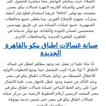
العملاء، حيث يمكنكم التواصل معنا مباشرة للحصول على
الدعم الفني والصيانة اللازمة لأجهزة غسالات بيكو. يضمن
فريقنا استخدام قطع غيار أصلية “beko” معتمدة، مع توفير
سيارات مجهزة للإصلاح الفوري، مما يغطي جميع محافظات
الجمهورية. جميع عمليات الصيانة تتم عن طريق مهندسين
متخصصين لضمان الجودة والكفاءة، مع توفّر خدماتنا في
القاهرة، القاهرة الجديدة، والمحافظات الأخرى.
صيانة غسالات اطباق بيكو بالقاهرة
الجديدة
اذا ماذا علينا ان نفعل عند وجود مظاهر لعطل في غسالة
الاطباق ؟ اولا نقراء كتيب التشغيل جيدا ونتبع الخطوات الاولية
للاعطال البسيطة من توكيل غسالات اطباق بيكو في مصر
وعند التأكد من حتمية وجود عطل بالجهاز يجب علينا الاتصال
فورا علي رقم الخط الساخن لصيانة غسالات اطباق بيكو في
مصر المعتمد الرسمي ارقام الخطوط الارضية من مركز صيانة
غسالات اطباق بيكو في مصر حتي نضمن خدمة موثوقة
وبالضمان المعتمد ،