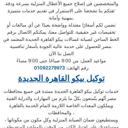
والمتخصصين في إصلاح جميع الأعطال المنزلية بسرعة ودقة.
ثقتكم بنا تشجعنا على الاستمرار في تقديم خدمات متميزة
بمهنية وأمانة.
نضمن لكم أسعارًا معتدلة وواضحة بعيدًا عن أي مبالغات أو
تخفيضات غير حقيقية. للتواصل معنا، يمكنكم الاتصال برقم
الخط الساخن لصيانة غسالات بيكو القاهرة الجديدة المعتمد في
مصر للحصول على خدمة عالية الجودة بأسعار تنافسية.
اتصل بنا الآن!
مواعيد العمل: من 9:00 صباحًا حتى 9:00 مساءً
رقم الهاتف:
01092279973
توكيل بيكو القاهرة الجديدة
خدمات توكيل بيكو القاهرة الجديدة ممتدة في جميع محافظات
مصر أنّهم يتّمتعون بكلّ ما يلزم من المهارات والدراية الفنية
ويملكون المعدات الخاصة اللازمة لاتمام الخدمة بالقاهرة
والمحافظات ،
ويستطيعون ضمانَ الصيانة المنزلية وكلِ مكون من مكوناتها ،
ومساعدتِك على اجتياز الكثير من الوقت بالمواعيد المنضبطة ،