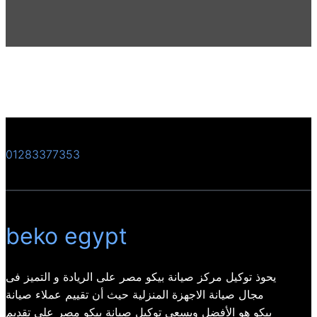
01283377353
beko egypt
يحوذ توكيل مركز صيانة بيكو مصر على الريادة و التميز فى
مجال صيانة الاجهزة المنزلية حيث أن تقييم عملاء صيانة
بيكو هو الأفضل ويسعى توكيل صيانة بيكو مصر على تقديم