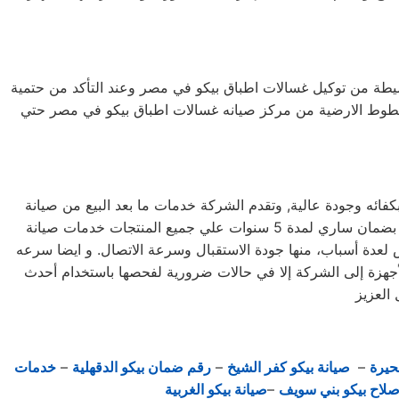
لبسيطة من توكيل غسالات اطباق بيكو في مصر وعند التأكد من حتمية
لخطوط الارضية من مركز صيانه غسالات اطباق بيكو في مصر حتي
ائه وجودة عالية, وتقدم الشركة خدمات ما بعد البيع من صيانة
دورية علي كافة الاجهزة لضمان سلامة أجهزتك سواء كانت ( ثلاجة – غسالة – بوتاجاز – ديب فريزر ) وتضمن الشركة كافة منتجاتها بضمان ساري لمدة 5 سنوات علي جميع المنتجات خدمات صيانة
و في دكرنس بدكرنس لعدة أسباب، منها جودة الاستقبال وسرعة الاتصال. و ايضا سرعه
 الأجهزة إلى الشركة إلا في حالات ضرورية لفحصها باستخدام أحدث
حيرة
–
صيانة بيكو كفر الشيخ
–
رقم ضمان بيكو الدقهلية
–
خدمات
صلاح بيكو بني سويف
–
صيانة بيكو الغربية