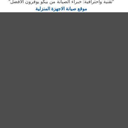
“تقنية واحترافية: خبراء الصيانة من بيكو يوفرون الأفضل”
موقع صيانة الاجهزة المنزلية