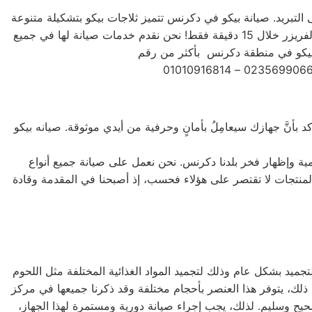
ى التبريد. صيانة بيكو في دكرنس تتميز ثلاجات بيكو بتشكيلة متنوعة
من الأحجام، حيث تتوفر الصغيرة ذات السعة الكبيرة ذات السعة الأكبر لتلبية جميع احتياجات المستخدم . يمكنك تجميد أي شيء في الفريزر خلال 15 دقيقة فقط! نحن نقدم خدمات صيانة لها في جميع
 بأنَّ جهازك سيعامِلُ بأمانٍ وحرفية من أيدي موثوقة. صيانه بيكو
مية وإظهار فخر بلدنا دكرنس. نحن نعمل على صيانة جميع أنواع
يل الأمامي والتحميل العلوي، بالإضافة إلى غسالات 7 كيلو و 10 كيلو و 14 كيلو. جميع أنواع المنتجات لا تقتصر على هؤلاء فحسب، إذ أصبحنا في المقدمة وقادة
جميد بشكل عام وذلك لتجميد المواد الغذائية المختلفة مثل اللحوم
ى ذلك، يتوفر هذا العنصر بأحجام مختلفة وقد ذكرنا جميعها في مركز
يح وسليم. لذلك، يجب إجراء صيانة دورية ومستمرة لهذا الجهاز،