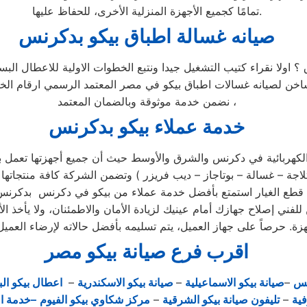
تمامًا كجميع الأجهزة المنزلية الأخرى، للحفاظ عليها.
صيانه غسالة اطباق بيكو بدكرنس
 ؟ اولا نقراء كتيب التشغيل جيدا ونتبع الخطوات الاولية للاعطال ا
لساخن لصيانه غسالات اطباق بيكو في مصر المعتمد الرسمي ارقام ا
نضمن خدمة موثوقة وبالضمان المعتمد ،
خدمة عملاء بيكو بدكرنس
لكهربائية في دكرنس والشرق والأوسط حيث أن جميع أجهزتها تعمل بكف
مركز الصيانة الرئيسي وخصم 25٪ علي جميع قطع الغيار استمتع بأفضل خدمة عملاء من بيك
للفني إصلاح جهازك أمام عينيك لزيادة الأمان والاطمئنان، ولا يأخذ
اقرب فرع صيانة بيكو مصر
يس
–
صيانة بيكو الاسماعيلية
–
صيانة بيكو الاسكندرية
–
اعطال بيكو الب
فية
–
تليفون صيانة بيكو الشرقية
–
مركز شكاوي بيكو الفيوم
–خدمة ا