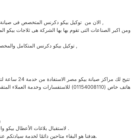
الان من توكيل بيكو دكرنس المتخصص فى صيانة ثلاجات وغسالات فى دكرنس حيث تعتبر شركة بيكو بدكرنس من اكبر الشركات فى دكرنس فى صيانة الاجهزة الكهربائيه ,
ومن اكبر الصناعات التى تقوم بها بها الشركة هى ثلاجات بيكو الم
توكيل بيكو دكرنس المتكامل والمخصص فى صيانة واصلاح الاجهزة المنزليه المعتمدة ماركة بيكو على يد خبراء الصيانة المعتمدين للماركات العالمية ,
تتيح لك مراك
هاتف خاص (01154008110) للاستفسارات وخ
ي
، لاستقبال بلاغات الأعطال بيكو والشكاوى في دكرنس . من الساعة السابعة صباحاً حتى العاشرة مساءً بتوقيت دكرنس في منطقة دكرنس .
هدفنا هو البقاء متاحين دائمًا لخدمة سيادتكم عند الاتصال برقم خدمة بيكو الموحَّد، وهو 01154008110. نحن نؤدي صيانة لأي جهاز من جهزة بيكو في دكرنس بحضرتكم.