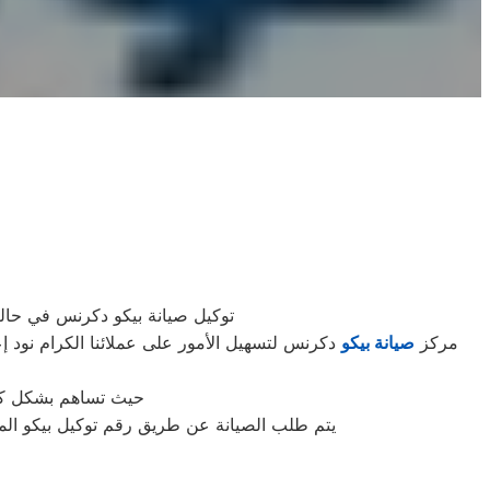
توكيل صيانة بيكو دكرنس في حالة
مركز
صيانة بيكو
دكرنس لتسهيل الأمور على عملائنا الكرام نود إ
حيث تساهم بشكل كبير
يتم طلب الصيانة عن طريق رقم توكيل بيكو الموحد 0235699066 أو الموقع الالكترونى او الارقام المبينة بالموقع . يتم خلال دقائق تسجيل الطلب وي