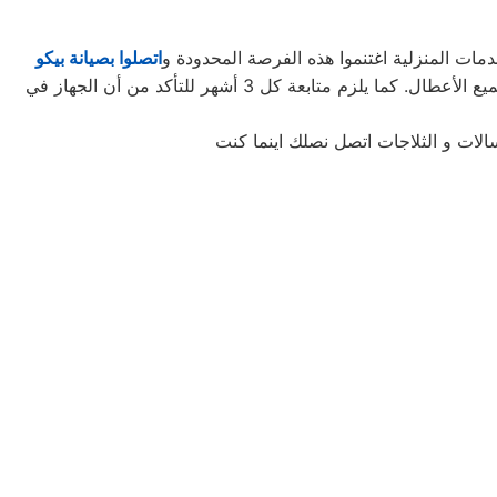
ات المنزلية اغتنموا هذه الفرصة المحدودة و
اتصلوا بصيانة بيكو
لتأخذوا حقكُم في عروض صيانة الأجهزة المنزلية قبل افتراقهُ منَّا! ستحتاجون إلى كل ما تطلبونه من صيانة وتجديد الجهاز، وإصلاح جميع الأعطال. كما يلزم متابعة كل 3 أشهر للتأكد من أن الجهاز في
الات و الثلاجات اتصل نصلك اينما كنت