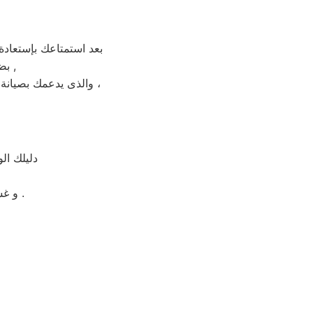
بعد استمتاعك بإستعادة
بضمان شامل فترة عام , الضمان الذى يدعمك بالثقة فى جودة خدمة المختص ,
والذى يدعمك بصيانة مجانيه من قبل المختص خلال فترة الضمان مع زيارة بعد فترة للتأكد من سلامه وكفائة الجهاز ،
دليلك ال
و غسالات اطباق بيكو مصر و الميكروويف و البوتجازات و الديب فريزر المبردات .