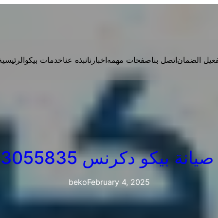
فعيل الضمان
اتصل بنا
صفحات مهمه
اخبارنا
نبذه عنا
خدمات بيكو
الرئيسية
انة بيكو دكرنس 01093055835
beko
February 4, 2025