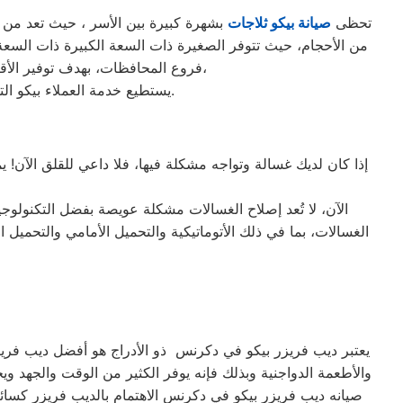
تحظى
صيانة بيكو ثلاجات
بشهرة كبيرة بين الأسر ، حيث تعد من الث
فروع المحافظات، بهدف توفير الأقرب إليك في جميع الأوقات. نظراً لتوفر الخدمة الفنية لصيانة ثلاجات بيكو في منطقة دكرنس بأكثر من رقم،
يستطيع خدمة العملاء بيكو التواصل معنا عبر الأرقام التالية: 01220261030 – 02357100080 – 0235699066 – 01010916814.
إذا كان لديك غسالة وتواجه مشكلة فيها، فلا داعي للقلق الآن!
الآن، لا تُعد إصلاح الغسالات مشكلة عويصة بفضل التكنولوج
يعتبر ديب فريزر بيكو في دكرنس ذو الأدراج هو أفضل ديب فريزر 
والأطعمة الدواجنية وبذلك فإنه يوفر الكثير من الوقت والجهد وي
صيانه ديب فريزر بيكو في دكرنس الاهتمام بالديب فريزر كسائ