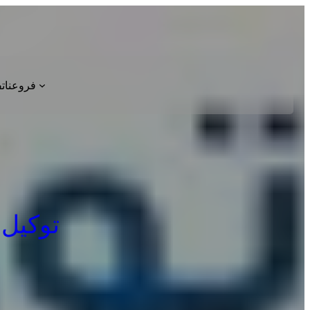
فروعنا
ت
توكيل صي