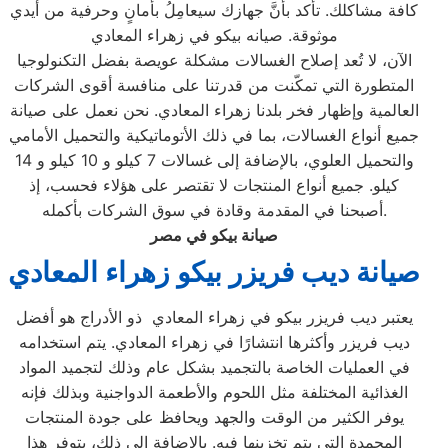
كافة مشاكلك. تأكد بأنَّ جهازك سيعامِلُ بأمانٍ وحرفية من أيدي
موثوقة. صيانه بيكو في زهراء المعادي
الآن، لا تُعد إصلاح الغسالات مشكلة عويصة بفضل التكنولوجيا
المتطورة التي تمكّنت من قدرتنا على منافسة أقوى الشركات
العالمية وإظهار فخر بلدنا زهراء المعادي. نحن نعمل على صيانة
جميع أنواع الغسالات، بما في ذلك الأتوماتيكية والتحميل الأمامي
والتحميل العلوي، بالإضافة إلى غسالات 7 كيلو و 10 كيلو و 14
كيلو. جميع أنواع المنتجات لا تقتصر على هؤلاء فحسب، إذ
أصبحنا في المقدمة وقادة في سوق الشركات بأكمله.
صيانة بيكو في مصر
صيانة ديب فريزر بيكو زهراء المعادي
يعتبر ديب فريزر بيكو في زهراء المعادي ذو الأدراج هو أفضل
ديب فريزر وأكثرها انتشارًا في زهراء المعادي. يتم استخدامه
في العمليات الخاصة بالتجميد بشكل عام وذلك لتجميد المواد
الغذائية المختلفة مثل اللحوم والأطعمة الدواجنية وبذلك فإنه
يوفر الكثير من الوقت والجهد ويحافظ على جودة المنتجات
المجمدة التي يتم تخزينها فيه. بالإضافة إلى ذلك، يتوفر هذا