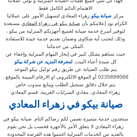
جهدا كي نلبي جميع طلبات الصيانة المنزلية و نولي عملائنا
الاهتمام الدائم الكامل فقط
مركز
صيانة بيكو
زهراء المعادي لتسهيل الأمور على عملائنا
الكرام نود إعلامكم بأن
صيانة بيكو في زهراء المعادي
مستعدة
لتوفير أسرع خدمة صيانة لجميع أجهزتكم المنزلية من بيكو ،
وذلك لتجنب أية شكاوى وضمان تقديم خدمة جيدة للاستفادة
المثلى من خدماتنا.
حيث تساهم بشكل كبير في إنجاز المهام المنزلية وإخفاء عن
كل سيدة أعباء البيت.
لمعرفة المزيد عن شركة بيكو
يتم طلب الصيانة عن طريق رقم توكيل بيكو الموحد
0235699066 أو الموقع الالكترونى او الارقام المبينة بالموقع .
يتم خلال دقائق تسجيل الطلب ويتابع مندوب خاص
زهراء المعادي، معادي السرايات الغربية، قسم المعادي
صيانة بيكو في زهراء المعادي
ستجدون خدمة متميزة تضمن لكم رضاكم التام. صيانة بيكو في
زهراء المعادي لا يتعلق الأمر بالأجهزة فحسب بل نحن نقوم
بالعديد من الخدمات المنزلية اغتنموا هذه الفرصة المحدودة