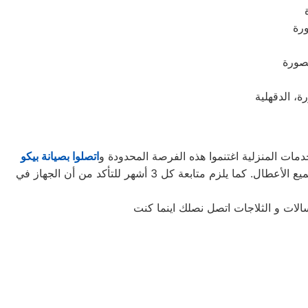
مات المنزلية اغتنموا هذه الفرصة المحدودة و
اتصلوا بصيانة بيكو
لتأخذوا حقكُم في عروض صيانة الأجهزة المنزلية قبل افتراقهُ منَّا! ستحتاجون إلى كل ما تطلبونه من صيانة وتجديد الجهاز، وإصلاح جميع الأعطال. كما يلزم متابعة كل 3 أشهر للتأكد من أن الجهاز في
الات و الثلاجات اتصل نصلك اينما كنت