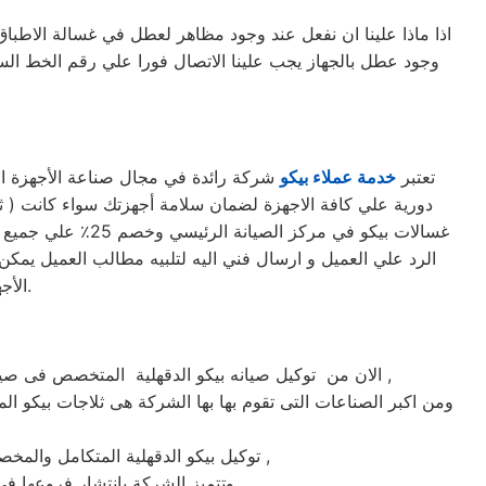
اذا ماذا علينا ان نفعل عند وجود مظاهر لعطل في غسالة الاطباق
وجود عطل بالجهاز يجب علينا الاتصال فورا علي رقم الخط ا
تعتبر
خدمة عملاء بيكو
شركة رائدة في مجال صناعة الأجهزة الك
غسالات بيكو في م
الرد علي العميل و ارسال فني اليه لتلبيه مطالب العميل يمكن 
الأجهزة. حرصاً على جهاز العميل، يتم تسليمه بأفضل حالاته لإرضاء العميل العزيز.
الان من توكيل صيانه بيكو الدقهلية المتخصص فى صيانة ثلاجات وغسالات فى الدقهلية حيث تعتبر شركة بيكو بالدقهلية من اكبر الشركات فى الدقهلية فى صيانة الاجهزة الكهربائيه ,
ومن اكبر الصناعات التى تقوم بها بها الشركة هى ثلاجات بيكو الم
توكيل بيكو الدقهلية المتكامل والمخصص فى صيانة واصلاح الاجهزة المنزليه المعتمدة ماركة بيكو على يد خبراء الصيانة المعتمدين للماركات العالمية ,
وتتميز الشركة بانتشار فروعها فى جميع انحاء الجمهوريه حيث يوجد أسرع فريق للوصول الى العملاء على مدار اليوم يصلك الفريق اينما كنت ,