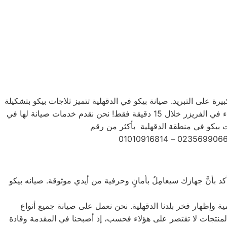
بيرة على التبريد. صيانة بيكو في الدقهلية تتميز ثلاجات بيكو بتشكيلة
متنوعة من الأحجام، حيث تتوفر الصغيرة ذات السعة الكبيرة ذات السعة الأكبر لتلبية جميع احتياجات المستخدم . يمكنك تجميد أي شيء في الفريزر خلال 15 دقيقة فقط! نحن نقدم خدمات صيانة لها في
د بأنَّ جهازك سيعامِلُ بأمانٍ وحرفية من أيدي موثوقة. صيانه بيكو
ة وإظهار فخر بلدنا الدقهلية. نحن نعمل على صيانة جميع أنواع
يل الأمامي والتحميل العلوي، بالإضافة إلى غسالات 7 كيلو و 10 كيلو و 14 كيلو. جميع أنواع المنتجات لا تقتصر على هؤلاء فحسب، إذ أصبحنا في المقدمة وقادة