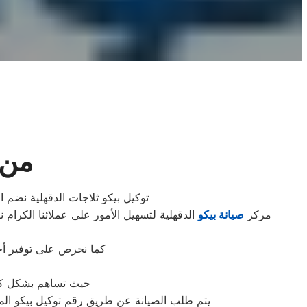
من 
توكيل بيكو ثلاجات الدقهلية نضم ا
مركز
صيانة بيكو
الدقهلية لتسهيل الأمور على عملائنا الكرام 
كما نحرص على توفير أحد
حيث تساهم بشكل كبير
يتم طلب الصيانة عن طريق رقم توكيل بيكو الموحد 0235699066 أو الموقع الالكترونى او الارقام المبينة بالموقع . يتم خلال دقائق تسجيل الطلب وي