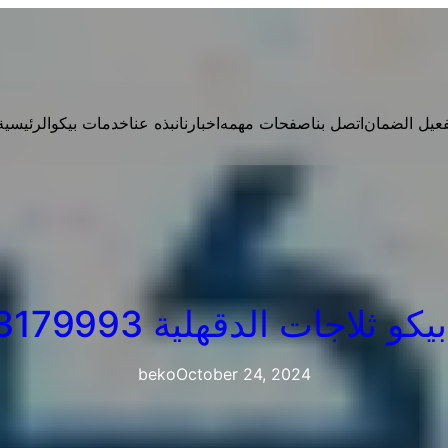
فعيل الضمان
اتصل بنا
صفحات مهمه
اخبارنا
نبذه عنا
خدمات بيكو
الرئيسية
و ثلاجات الدقهلية 01223179993
beko
October 24, 2024