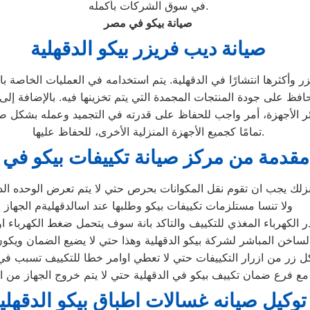
في سوق الشركات بأكمله.
صيانة بيكو في مصر
صيانة ديب فريزر بيكو الدقهلية
 وأكثرها انتشارًا في الدقهلية. يتم استخدامه في العمليات الخاصة با
حافظ على جودة المنتجات المجمدة التي يتم تخزينها فيه. بالإضافة إل
ائر الأجهزة، أمر واجب للحفاظ على قدرته في التجميد وعمله بشكل ص
تمامًا كجميع الأجهزة المنزلية الأخرى، للحفاظ عليها.
مقدمة من مركز صيانة تكييفات بيكو في ا
زلك يجب ان تقوم نقل المكوانات بحرص حتي لا يتم تعرض الوحده الد
ولا تنسا مستلزمات تكييفات بيكو وطلبها عند اسالدقهليةم الجهاز
الكهرباء المغذي للتكييف والتاكد بانة سوف يتحمل ضغط الكهرباء او 
شر لشركة بيكو الدقهلية وهذا حتي لا يضيع الضمان ويكون في معظم الاجهزة 5 سنوات
 زر من ازرار التكييفات حتي لا تعطي اوامر خطا للتكييف تسبب في الع
ع فرع ضمان تكييف بيكو في الدقهلية حتي لا يتم خروج الجهاز من ا
توكيل صيانه غسالات اطباق بيكو الدقهلي