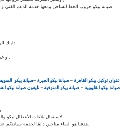
صيانة بيكو جروب الخط الساخن ومعها خدمة الدعم الفنى و ب
دليلك ال
و غسالات اطباق بيكو مصر و الميكروويف و البوتجازات و الديب فريزر المبردات .
عنوان توكيل بيكو القاهرة
–
صيانة بيكو الجيزة
–
صيانة بيكو السوي
صيانة بيكو القليوبية
–
صيانة بيكو المنوفية
–
تليفون صيانة بيكو الش
ي
، لاستقبال بلاغات الأعطال بيكو والشكاوى في الدقهلية . من الساعة السابعة صباحاً حتى العاشرة مساءً بتوقيت الدقهلية في منطقة الدقهلية .
هدفنا هو البقاء متاحين دائمًا لخدمة سيادتكم عند الاتصال برقم خدمة بيكو الموحَّد، وهو 01154008110. نحن نؤدي صيانة لأي جهاز من جهزة بيكو في الدقهلية بحضرتكم.