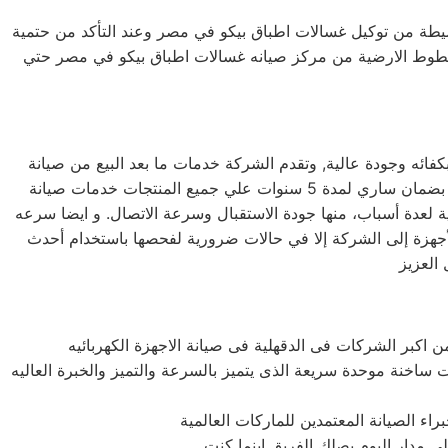
لبسيطة من توكيل غسالات اطباق بيكو في مصر وعند التأكد من حتمية
لخطوط الارضية من مركز صيانه غسالات اطباق بيكو في مصر حتي
فائه وجودة عالية, وتقدم الشركة خدمات ما بعد البيع من صيانة
دورية علي كافة الاجهزة لضمان سلامة أجهزتك سواء كانت ( ثلاجة – غسالة – بوتاجاز – ديب فريزر ) وتضمن الشركة كافة منتجاتها بضمان ساري لمدة 5 سنوات علي جميع المنتجات خدمات صيانة
ي الدقهلية بالدقهلية لعدة أسباب، منها جودة الاستقبال وسرعة الاتصال. و ايضا سرعه
 الأجهزة إلى الشركة إلا في حالات ضرورية لفحصها باستخدام أحدث
ات ساخنة موحدة سريعة الذى يتميز بالسرعة والتميز والخبرة العاليه