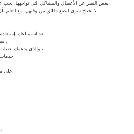
بغض النظر عن الأعطال والمشاكل التي تواجهها، يجب عدم سحب الجهاز تحت أي ظرف من الظروف. يتم تنفيذ الصيانة على يد فنيي بيكو في مدينة الدقهلية بشكلٍ فوري عند حضورهم.
لا تحتاج سوى لبضع دقائق من وقتهم، مع العلم بأنّ المدة تختلف اعتمادًا على نوع الخلل الموجود. نقوم بصيانة أجهزة بيكو الموجودة في الدقهلية فقط، ولا نبيع قطع الغيار لها.
بعد استمتاعك بإستعادة
بضمان شامل فترة عام , الضمان الذى يدعمك بالثقة فى جودة خدمة المختص ,
والذى يدعمك بصيانة مجانيه من قبل المختص خلال فترة الضمان مع زيارة بعد فترة للتأكد من سلامه وكفائة الجهاز ،
خدمات م
على مدار 24 ساعة فى اى وقت استقبال شكوى العملاء والرد عليهم فى اسرع وقت.
“خدمة فائقة: المهندسون المتخصصون في صيانة بيكو يضمنون جودة الأداء”