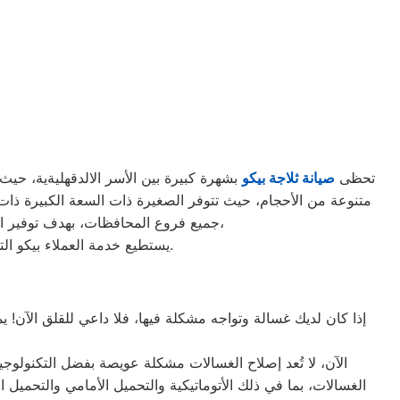
تحظى
صيانة ثلاجة بيكو
بشهرة كبيرة بين الأسر الالدقهليةية، حيث ت
جميع فروع المحافظات، بهدف توفير الأقرب إليك في جميع الأوقات. نظراً لتوفر الخدمة الفنية لصيانة ثلاجات بيكو في منطقة الدقهلية بأكثر من رقم،
يستطيع خدمة العملاء بيكو التواصل معنا عبر الأرقام التالية: 01220261030 – 02357100080 – 0235699066 – 01010916814.
إذا كان لديك غسالة وتواجه مشكلة فيها، فلا داعي للقلق الآن! 
الآن، لا تُعد إصلاح الغسالات مشكلة عويصة بفضل التكنولوجي