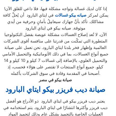
إذا كان لديك غسالة وتواجه مشكلة فيها، فلا داعي للقلق الآن!
يمكن لمركز
صيانه بيكو غسالات
في ايتاي البارود أن يُحلِّ كافة
مشاكلك. تأكد بأنَّ جهازك سيعامِلُ بأمانٍ وحرفية من أيدي
موثوقة. صيانه بيكو في ايتاي البارود
الآن، لا تُعد إصلاح الغسالات مشكلة عويصة بفضل التكنولوجيا
المتطورة التي تمكّنت من قدرتنا على منافسة أقوى الشركات
العالمية وإظهار فخر بلدنا ايتاي البارود. نحن نعمل على صيانة
جميع أنواع الغسالات، بما في ذلك الأتوماتيكية والتحميل الأمامي
والتحميل العلوي، بالإضافة إلى غسالات 7 كيلو و 10 كيلو و 14
كيلو. جميع أنواع المنتجات لا تقتصر على هؤلاء فحسب، إذ
أصبحنا في المقدمة وقادة في سوق الشركات بأكمله.
صيانة بيكو في مصر
صيانة ديب فريزر بيكو ايتاي البارود
يعتبر ديب فريزر بيكو في ايتاي البارود ذو الأدراج هو أفضل
ديب فريزر وأكثرها انتشارًا في ايتاي البارود. يتم استخدامه في
العمليات الخاصة بالتجميد بشكل عام وذلك لتجميد المواد