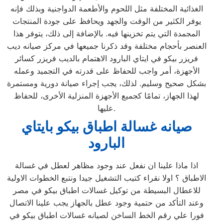
الغذائية المختلفة مثل اللحوم والأطعمة الدواجنية وبذلك فإنه
يوفر الكثير من الوقت والجهد ويحافظ على جودة المنتجات
المجمدة التي يتم تخزينها فيه. بالإضافة إلى ذلك، يتوفر هذا
العنصر بأحجام مختلفة وقد ذكرنا جميعها في مركز صيانه ديب
فريزر بيكو في ايتاي البارود الاهتمام بالديب فريزر كسائر
الأجهزة، أمر واجب للحفاظ على قدرته في التجميد وعمله
بشكل صحيح وسليم. لذلك، يجب إجراء صيانة دورية ومستمرة
لهذا الجهاز، تمامًا كجميع الأجهزة المنزلية الأخرى، للحفاظ
عليها.
صيانه غسالة اطباق بيكو بايتاي
البارود
اذا ماذا علينا ان نفعل عند وجود مظاهر لعطل في غسالة
الاطباق ؟ اولا نقراء كتيب التشغيل جيدا ونتبع الخطوات الاولية
للاعطال البسيطة من توكيل غسالات اطباق بيكو في مصر
وعند التأكد من حتمية وجود عطل بالجهاز يجب علينا الاتصال
فورا علي رقم الخط الساخن لصيانه غسالات اطباق بيكو في