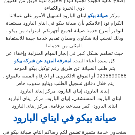
إصلاح عالية الجودة لجميع أنواع الاجهزة لدينا فريق من الفنيين
ذوي الخبرة والكفاءة
مركز
صيانة بيكو
ايتاي البارود لتسهيل الأمور على عملائنا
الكرام نود إعلامكم بأن
صيانة بيكو في ايتاي البارود
مستعدة
لتوفير أسرع خدمة صيانة لجميع أجهزتكم المنزلية من بيكو ،
وذلك لتجنب أية شكاوى وضمان تقديم خدمة جيدة للاستفادة
المثلى من خدماتنا.
حيث تساهم بشكل كبير في إنجاز المهام المنزلية وإخفاء عن
كل سيدة أعباء البيت.
لمعرفة المزيد عن شركة بيكو
يتم طلب الصيانة عن طريق رقم توكيل بيكو الموحد
0235699066 أو الموقع الالكترونى او الارقام المبينة بالموقع .
يتم خلال دقائق تسجيل الطلب ويتابع مندوب خاص
إيتاى البارود، إتياي البارود، مركز إيتاى البارود
ايتاي البارود, المستشفى، إتياي البارود، مركز إيتاى البارود
ايتاى البارود- كفر مساعد، برقامة، مركز إيتاى البارود
صيانة بيكو في ايتاي البارود
ستجدون خدمة متميزة تضمن لكم رضاكم التام. صيانة بيكو في