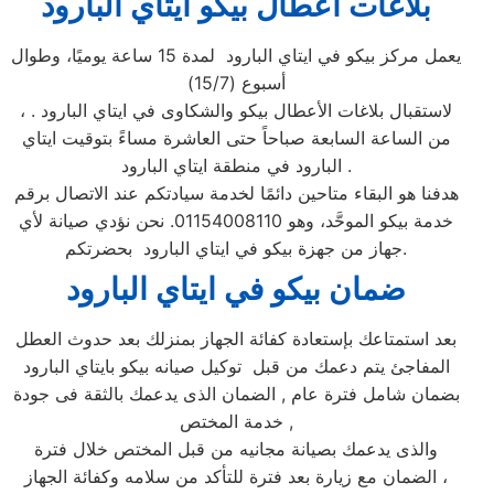
بلاغات اعطال بيكو ايتاي البارود
يعمل مركز بيكو في ايتاي البارود لمدة 15 ساعة يوميًا، وطوال
أسبوع (15/7)
، لاستقبال بلاغات الأعطال بيكو والشكاوى في ايتاي البارود .
من الساعة السابعة صباحاً حتى العاشرة مساءً بتوقيت ايتاي
البارود في منطقة ايتاي البارود .
هدفنا هو البقاء متاحين دائمًا لخدمة سيادتكم عند الاتصال برقم
خدمة بيكو الموحَّد، وهو 01154008110. نحن نؤدي صيانة لأي
جهاز من جهزة بيكو في ايتاي البارود بحضرتكم.
ضمان بيكو ف
ي ايتاي البارود
بعد استمتاعك بإستعادة كفائة الجهاز بمنزلك بعد حدوث العطل
المفاجئ يتم دعمك من قبل توكيل صيانه بيكو بايتاي البارود
بضمان شامل فترة عام , الضمان الذى يدعمك بالثقة فى جودة
خدمة المختص ,
والذى يدعمك بصيانة مجانيه من قبل المختص خلال فترة
الضمان مع زيارة بعد فترة للتأكد من سلامه وكفائة الجهاز ،