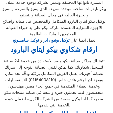
المميزة بأنواعها المختلفة وتتميز الشركة بوجود خدمة عملاء
بيكو تليفونات ساخنة موحدة سريعة الذى يتميز بالسرعة والتميز
والخبرة العاليه فى مجال الصيانة والتصنيع
توكيل بيكو ايتاي البارود المتكامل والمخصص فى صيانة واصلاح
الاجهزة المنزليه المعتمدة ماركة بيكو على يد خبراء الصيانة
المعتمدين للماركات العالمية ,
نعمل ايضا علي
توكيل يونيون اير
و
توكيل سامسونج
ارقام شكاوي بيكو ايتاي البارود
تتيح لك مراكز صيانة بيكو مصر الاستفادة من خدمة 24 ساعة
لتسجيل شكاويك، كما يمكن لفنيي الصيانة التوجه إلى منزلك
لصيانة أجهزتك. يعمل الفريق المتكامل برقيّة ودقّة لخدمتكم،
ويوجد لدينا رقم هاتف خاص (01154008110) للاستفسارات
وخدمة العملاء المتقدمة في جميع أنحاء مصر. مهندسون
متخصصون لدينا يحملون خبرة واسعة في صيانة منتجات بيكو
مصر، كما أننا وكيل معتمد من الشركة الكورية لضمان جودة
الخدمة التي نقدمها.