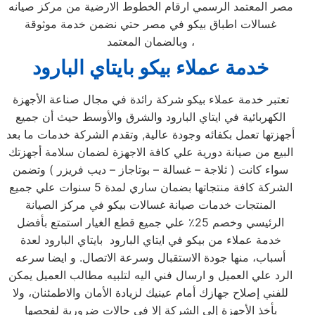
مصر المعتمد الرسمي ارقام الخطوط الارضية من مركز صيانه
غسالات اطباق بيكو في مصر حتي نضمن خدمة موثوقة
وبالضمان المعتمد ،
خدمة عملاء بيكو بايتاي البارود
تعتبر خدمة عملاء بيكو شركة رائدة في مجال صناعة الأجهزة
الكهربائية في ايتاي البارود والشرق والأوسط حيث أن جميع
أجهزتها تعمل بكفائه وجودة عالية, وتقدم الشركة خدمات ما بعد
البيع من صيانة دورية علي كافة الاجهزة لضمان سلامة أجهزتك
سواء كانت ( ثلاجة – غسالة – بوتاجاز – ديب فريزر ) وتضمن
الشركة كافة منتجاتها بضمان ساري لمدة 5 سنوات علي جميع
المنتجات خدمات صيانة غسالات بيكو في مركز الصيانة
الرئيسي وخصم 25٪ علي جميع قطع الغيار استمتع بأفضل
خدمة عملاء من بيكو في ايتاي البارود بايتاي البارود لعدة
أسباب، منها جودة الاستقبال وسرعة الاتصال. و ايضا سرعه
الرد علي العميل و ارسال فني اليه لتلبيه مطالب العميل يمكن
للفني إصلاح جهازك أمام عينيك لزيادة الأمان والاطمئنان، ولا
يأخذ الأجهزة إلى الشركة إلا في حالات ضرورية لفحصها