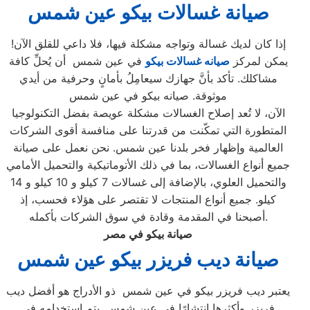
صيانة غسالات بيكو عين شمس
إذا كان لديك غسالة وتواجه مشكلة فيها، فلا داعي للقلق الآن!
يمكن لمركز
صيانه غسالات بيكو
في عين شمس أن يُحلِّ كافة
مشاكلك. تأكد بأنَّ جهازك سيعامِلُ بأمانٍ وحرفية من أيدي
موثوقة. صيانه بيكو في عين شمس
الآن، لا تُعد إصلاح الغسالات مشكلة عويصة بفضل التكنولوجيا
المتطورة التي تمكّنت من قدرتنا على منافسة أقوى الشركات
العالمية وإظهار فخر بلدنا عين شمس. نحن نعمل على صيانة
جميع أنواع الغسالات، بما في ذلك الأتوماتيكية والتحميل الأمامي
والتحميل العلوي، بالإضافة إلى غسالات 7 كيلو و 10 كيلو و 14
كيلو. جميع أنواع المنتجات لا تقتصر على هؤلاء فحسب، إذ
أصبحنا في المقدمة وقادة في سوق الشركات بأكمله.
صيانة بيكو في مصر
صيانة ديب فريزر بيكو عين شمس
يعتبر ديب فريزر بيكو في عين شمس ذو الأدراج هو أفضل ديب
فريزر وأكثرها انتشارًا في عين شمس. يتم استخدامه في