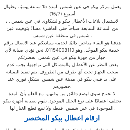
يعمل مركز بيكو في عين شمس لمدة 15 ساعة يوميًا، وطوال
أسبوع (15/7)
، لاستقبال بلاغات الأعطال بيكو والشكاوى في عين شمس .
من الساعة السابعة صباحاً حتى العاشرة مساءً بتوقيت عين
شمس في منطقة عين شمس .
هدفنا هو البقاء متاحين دائمًا لخدمة سيادتكم عند الاتصال برقم
خدمة بيكو الموحَّد، وهو 01154008110. نحن نؤدي صيانة لأي
جهاز من جهزة بيكو في عين شمس بحضرتكم.
بغض النظر عن الأعطال والمشاكل التي تواجهها، يجب عدم
سحب الجهاز تحت أي ظرف من الظروف. يتم تنفيذ الصيانة
على يد فنيي بيكو في مدينة عين شمس بشكلٍ فوري عند
حضورهم.
لا تحتاج سوى لبضع دقائق من وقتهم، مع العلم بأنّ المدة
تختلف اعتمادًا على نوع الخلل الموجود. نقوم بصيانة أجهزة بيكو
الموجودة في عين شمس فقط، ولا نبيع قطع الغيار لها.
ارقام اعطال بيكو المختصر