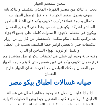
اسعين شمسم الجهاز
يجب ان تتاكد من مصدر الكهرباء المغذي للتكييف والتاكد بانة
سوف يتحمل ضغط الكهرباء او لا قبل توصيل الجهاز بيه
الاتصال بخدمة عملاء تركيب تكييف بيكو علي الخط الساخن
المباشر لشركة بيكو عين شمس وهذا حتي لا يضيع الضمان
ويكون في معظم الاجهزة 5 سنوات كاملة علي جميع الاجزاء
بعد تركيب تكييف بيكو يمكنك الاستفسار عن كل زر من ازرار
التكييفات حتي لا تعطي اوامر خطا للتكييف تسبب في العطل
او تقليل او تزويد الهواء الساخن او البارد
وفيه حالة وجود اي عطل في تكييفات بيكو تواصل مباشرة مع
فرع ضمان تكييف بيكو في عين شمس حتي لا يتم خروج الجهاز
من الضمان ومكنك التواصل معنا في حالة ان الجهاز خارج
الضمان
صيانه غسالات اطباق بيكو مصر
اذا ماذا علينا ان نفعل عند وجود مظاهر لعطل في غسالة
الاطباق ؟ اولا نقراء كتيب التشغيل جيدا ونتبع الخطوات الاولية
للاعطال البسيطة من توكيل غسالات اطباق بيكو في مصر