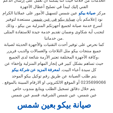
الخدمات من خلالنا حيث أننا يمكننا أن نعمل على إرسال الدعم
الفني إليك ليبدأ في تصليح أعطال الأجهزة
مركز
صيانة بيكو
عين شمس لتسهيل الأمور على عملائنا الكرام
نود إعلامكم بأن
صيانة بيكو في عين شمس
مستعدة لتوفير
أسرع خدمة صيانة لجميع أجهزتكم المنزلية من بيكو ، وذلك
لتجنب أية شكاوى وضمان تقديم خدمة جيدة للاستفادة المثلى
من خدماتنا.
كما نحرص على توفير أحدث التقنيات والأجهزة الحديثة لصيانة
جميع منتجات بيكو مثل الثلاجات والغسالات والديب فریزر
وكافة الأجهزة المختلفة تعتبر الأزمة شائعة لدى الجميع،
حيث تساهم بشكل كبير في إنجاز المهام المنزلية وإخفاء عن
كل سيدة أعباء البيت.
لمعرفة المزيد عن شركة بيكو
يتم طلب الصيانة عن طريق رقم توكيل بيكو الموحد
0235699066 أو الموقع الالكترونى او الارقام المبينة بالموقع .
يتم خلال دقائق تسجيل الطلب ويتابع مندوب خاص
عين شمس، عين شمس الشرقية، قسم عين شمس
صيانة بيكو بعين شمس