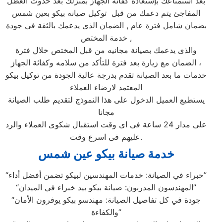
بعد استمتاعك بإستعادة كفائة الجهاز بمنزلك بعد حدوث العطل
المفاجئ يتم دعمك من قبل توكيل صيانه بيكو بعين شمس
بضمان شامل فترة عام , الضمان الذى يدعمك بالثقة فى جودة
خدمة المختص ,
والذى يدعمك بصيانة مجانيه من قبل المختص خلال فترة
الضمان مع زيارة بعد فترة للتأكد من سلامه وكفائة الجهاز ،
خدمات ما بعد الصيانة تقدم بدرجة عالية الجودة من توكيل بيكو
المعتمد لارضاء العملاء
يستطيع العميل الدخول على هذا النموذج لتقديم طلب الصيانة
مجانا
على مدار 24 ساعة فى اى وقت استقبال شكوى العملاء والرد
عليهم فى اسرع وقت.
خدمة صيانة بيكو عين شمس
“خبراء في الصيانة: خدمات المهندسين لبيكو تضمن أفضل أداء”
“المهندسون المدربون: صيانة بيكو بيد خبراء في الميدان”
“جودة في كل تفاصيل الصيانة: مهندسو بيكو يوفرون الأمان
والكفاءة”