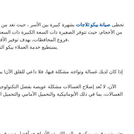
تحظى
صيانة بيكو ثلاجات
بشهرة كبيرة بين الأسر ، حيث تعد من الث
فروع المحافظات، بهدف توفير الأقرب إليك في جميع الأوقات. نظراً لتوفر الخدمة الفنية لصيانة ثلاجات بيكو في منطقة الزمالك بأكثر من رقم،
يستطيع خدمة العملاء بيكو التواصل معنا عبر الأرقام التالية: 01220261030 – 02357100080 – 0235699066 – 01010916814.
إذا كان لديك غسالة وتواجه مشكلة فيها، فلا داعي للقلق الآن! 
الآن، لا تُعد إصلاح الغسالات مشكلة عويصة بفضل التكنولوجي
يعتبر ديب فريزر بيكو في الزمالك ذو الأدراج هو أفضل ديب فريزر