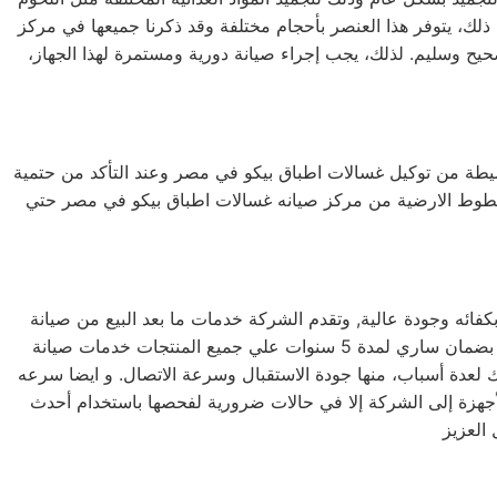
ى ذلك، يتوفر هذا العنصر بأحجام مختلفة وقد ذكرنا جميعها في مركز
يح وسليم. لذلك، يجب إجراء صيانة دورية ومستمرة لهذا الجهاز،
لبسيطة من توكيل غسالات اطباق بيكو في مصر وعند التأكد من حتمية
لخطوط الارضية من مركز صيانه غسالات اطباق بيكو في مصر حتي
فائه وجودة عالية, وتقدم الشركة خدمات ما بعد البيع من صيانة
دورية علي كافة الاجهزة لضمان سلامة أجهزتك سواء كانت ( ثلاجة – غسالة – بوتاجاز – ديب فريزر ) وتضمن الشركة كافة منتجاتها بضمان ساري لمدة 5 سنوات علي جميع المنتجات خدمات صيانة
في الزمالك بالزمالك لعدة أسباب، منها جودة الاستقبال وسرعة الاتصال. و ايضا سرعه
 الأجهزة إلى الشركة إلا في حالات ضرورية لفحصها باستخدام أحدث