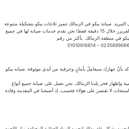
 التبريد. صيانة بيكو في الزمالك تتميز ثلاجات بيكو بتشكيلة متنوعة
من الأحجام، حيث تتوفر الصغيرة ذات السعة الكبيرة ذات السعة الأكبر لتلبية جميع احتياجات المستخدم . يمكنك تجميد أي شيء في الفريزر خلال 15 دقيقة فقط! نحن نقدم خدمات صيانة لها في جميع
د بأنَّ جهازك سيعامِلُ بأمانٍ وحرفية من أيدي موثوقة. صيانه بيكو
ية وإظهار فخر بلدنا الزمالك. نحن نعمل على صيانة جميع أنواع
يل الأمامي والتحميل العلوي، بالإضافة إلى غسالات 7 كيلو و 10 كيلو و 14 كيلو. جميع أنواع المنتجات لا تقتصر على هؤلاء فحسب، إذ أصبحنا في المقدمة وقادة
تجميد بشكل عام وذلك لتجميد المواد الغذائية المختلفة مثل اللحوم