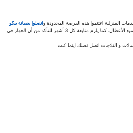
مات المنزلية اغتنموا هذه الفرصة المحدودة و
اتصلوا بصيانة بيكو
لتأخذوا حقكُم في عروض صيانة الأجهزة المنزلية قبل افتراقهُ منَّا! ستحتاجون إلى كل ما تطلبونه من صيانة وتجديد الجهاز، وإصلاح جميع الأعطال. كما يلزم متابعة كل 3 أشهر للتأكد من أن الجهاز في
الات و الثلاجات اتصل نصلك اينما كنت