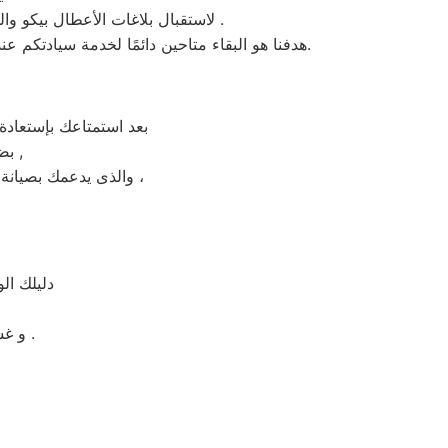
، لاستقبال بلاغات الأعطال بيكو والشكاوى في الزمالك . من الساعة السابعة صباحاً حتى العاشرة مساءً بتوقيت الزمالك في منطقة الزمالك .
هدفنا هو البقاء متاحين دائمًا لخدمة سيادتكم عند الاتصال برقم خدمة بيكو الموحَّد، وهو 01154008110. نحن نؤدي صيانة لأي جهاز من جهزة بيكو في الزمالك بحضرتكم.
بعد استمتاعك بإستعادة
بضمان شامل فترة عام , الضمان الذى يدعمك بالثقة فى جودة خدمة المختص ,
والذى يدعمك بصيانة مجانيه من قبل المختص خلال فترة الضمان مع زيارة بعد فترة للتأكد من سلامه وكفائة الجهاز ،
دليلك ال
و غسالات اطباق بيكو مصر و الميكروويف و البوتجازات و الديب فريزر المبردات .