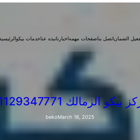
فعيل الضمان
اتصل بنا
صفحات مهمه
اخبارنا
نبذه عنا
خدمات بيكو
الرئيسية
 بيكو الزمالك 01129347771
beko
March 18, 2025