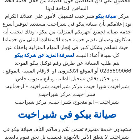
الحصول علي ادق التفاصيل حول الصيانة من خلال خدمة الخط
الساخن المتاحة لدينا
مركز
صيانة بيكو
شبراخيت لتسهيل الأمور على عملائنا الكرام
نود إعلامكم بأن
صيانة بيكو في شبراخيت
مستعدة لتوفير أسرع
خدمة صيانة لجميع أجهزتكم المنزلية من بيكو ، وذلك لتجنب أية
شكاوى وضمان تقديم خدمة جيدة للاستفادة المثلى من خدماتنا.
حيث تساهم بشكل كبير في إنجاز المهام المنزلية وإخفاء عن
كل سيدة أعباء البيت.
لمعرفة المزيد عن شركة بيكو
يتم طلب الصيانة عن طريق رقم توكيل بيكو الموحد
0235699066 أو الموقع الالكترونى او الارقام المبينة بالموقع .
يتم خلال دقائق تسجيل الطلب ويتابع مندوب خاص
شبراخيت، شبرا خيت، مركز شبراخيت شبراخيت -الرحمانيه،
شبرا خيت، مركز شبراخيت
شبراخيت – ابو منجوج، شبرا خيت، مركز شبراخيت
صيانة بيكو في شبراخيت
ستجدون خدمة متميزة تضمن لكم رضاكم التام. صيانة بيكو في
شبراخيت لا يتعلق الأمر بالأجهزة فحسب بل نحن نقوم بالعديد