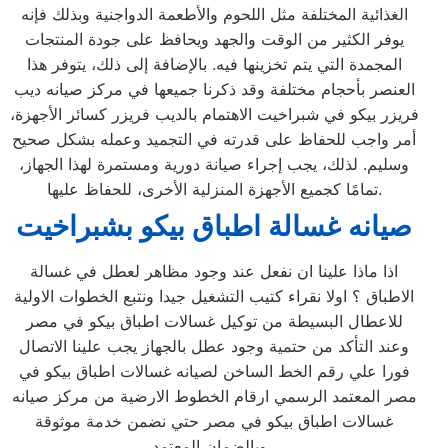
الغذائية المختلفة مثل اللحوم والأطعمة الدواجنية وبذلك فإنه
يوفر الكثير من الوقت والجهد ويحافظ على جودة المنتجات
المجمدة التي يتم تخزينها فيه. بالإضافة إلى ذلك، يتوفر هذا
العنصر بأحجام مختلفة وقد ذكرنا جميعها في مركز صيانه ديب
فريزر بيكو في شبراخيت الاهتمام بالديب فريزر كسائر الأجهزة،
أمر واجب للحفاظ على قدرته في التجميد وعمله بشكل صحيح
وسليم. لذلك، يجب إجراء صيانة دورية ومستمرة لهذا الجهاز،
تمامًا كجميع الأجهزة المنزلية الأخرى، للحفاظ عليها.
صيانه غسالة اطباق بيكو بشبراخيت
اذا ماذا علينا ان نفعل عند وجود مظاهر لعطل في غسالة
الاطباق ؟ اولا نقراء كتيب التشغيل جيدا ونتبع الخطوات الاولية
للاعطال البسيطة من توكيل غسالات اطباق بيكو في مصر
وعند التأكد من حتمية وجود عطل بالجهاز يجب علينا الاتصال
فورا علي رقم الخط الساخن لصيانه غسالات اطباق بيكو في
مصر المعتمد الرسمي ارقام الخطوط الارضية من مركز صيانه
غسالات اطباق بيكو في مصر حتي نضمن خدمة موثوقة
وبالضمان المعتمد ،