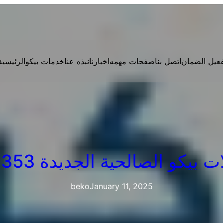
فعيل الضمان
اتصل بنا
صفحات مهمه
اخبارنا
نبذه عنا
خدمات بيكو
الرئيسية
كو الصالحية الجديدة 01283377353
beko
January 11, 2025