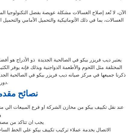
الآن، لا تُعد إصلاح الغسالات مشكلة عويصة بفضل التكنولوجيا ال
يعتبر ديب فريزر بيكو في الصالحية الجديدة ذو الأدراج هو أفضل
المختلفة مثل اللحوم والأطعمة الدواجنية وبذلك فإنه يوفر الكث
ذكرنا جميعها في مركز صيانه ديب فريزر بيكو في الصالحية الجد
دورية ومستمرة لهذا الجهاز، تمامًا كجميع الأجهزة المنزلية الأخرى، للحفاظ عليها.
نصائح مقدمة
عند نقل تكييف بيكو من مخازن الشركة او فرع المبيعات الي من
و
يجب ان تتاكد من مصدر 
الاتصال بخدمة عملاء تركيب تكييف بيكو علي الخط الساخن المباشر ل