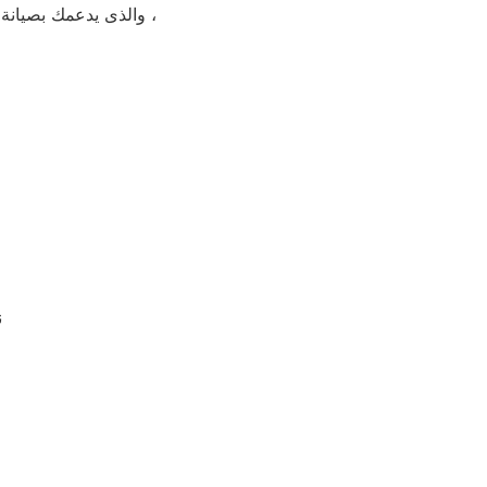
والذى يدعمك بصيانة مجانيه من قبل المختص خلال فترة الضمان مع زيارة بعد فترة للتأكد من سلامه وكفائة الجهاز ،
ن