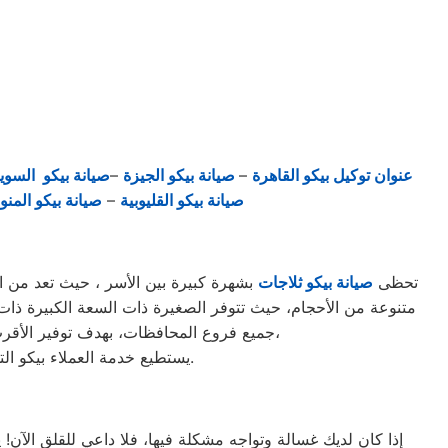
عنوان توكيل بيكو القاهرة
–
صيانة بيكو الجيزة
–
صيانة بيكو السو
صيانة بيكو القليوبية
–
صيانة بيكو المنو
تحظى
صيانة بيكو ثلاجات
بشهرة كبيرة بين الأسر ، حيث تعد من الثل
جميع فروع المحافظات، بهدف توفير الأقرب إليك في جميع الأوقات. نظراً لتوفر الخدمة الفنية لصيانة ثلاجات بيكو في منطقة الصالحية الجديدة بأكثر من رقم،
يستطيع خدمة العملاء بيكو التواصل معنا عبر الأرقام التالية: 01220261030 – 02357100080 – 0235699066 – 01010916814.
إذا كان لديك غسالة وتواجه مشكلة فيها، فلا داعي للقلق الآن!