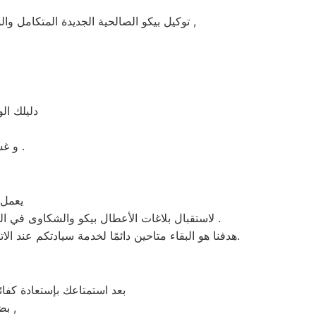
توكيل بيكو الصالحية الجديدة المتكامل والمخصص فى صيانة واصلاح الاجهزة المنزليه المعتمدة ماركة بيكو على يد خبراء الصيانة المعتمدين للماركات العالمية ,
دليلك ال
و غسالات اطباق بيكو مصر و الميكروويف و البوتجازات و الديب فريزر المبردات .
يعمل مركز
، لاستقبال بلاغات الأعطال بيكو والشكاوى في الصالحية الجديدة . من الساعة السابعة صباحاً حتى العاشرة مساءً بتوقيت الصالحية الجديدة في منطقة الصالحية الجديدة .
هدفنا هو البقاء متاحين دائمًا لخدمة سيادتكم عند الاتصال برقم خدمة بيكو الموحَّد، وهو 01154008110. نحن نؤدي صيانة لأي جهاز من جهزة بيكو في الصالحية الجديدة بحضرتكم.
بعد استمتاعك بإستعادة كفا
بضمان شامل فترة عام , الضمان الذى يدعمك بالثقة فى جودة خدمة المختص ,