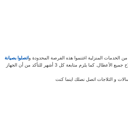
ن الخدمات المنزلية اغتنموا هذه الفرصة المحدودة و
اتصلوا بصيانة
لتأخذوا حقكُم في عروض صيانة الأجهزة المنزلية قبل افتراقهُ منَّا! ستحتاجون إلى كل ما تطلبونه من صيانة وتجديد الجهاز، وإصلاح جميع الأعطال. كما يلزم متابعة كل 3 أشهر للتأكد من أن الجهاز
الات و الثلاجات اتصل نصلك اينما كنت