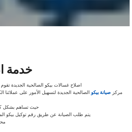
خدمة اص
اصلاح غسالات بيكو الصالحية الجديدة تقوم 
مركز
صيانة بيكو
الصالحية الجديدة لتسهيل الأمور على عملائنا ال
حيث تساهم بشكل كبير
يتم طلب الصيانة عن طريق رقم توكيل بيكو الموحد 0235699066 أو الموقع الالكترونى او الارقام المبينة بالموقع . يتم خلال دقائق تسجيل الطلب وي
محا