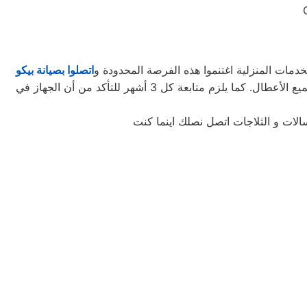
دمات المنزلية اغتنموا هذه الفرصة المحدودة و
اتصلوا بصيانة بيكو
لتأخذوا حقكُم في عروض صيانة الأجهزة المنزلية قبل افتراقهُ منَّا! ستحتاجون إلى كل ما تطلبونه من صيانة وتجديد الجهاز، وإصلاح جميع الأعطال. كما يلزم متابعة كل 3 أشهر للتأكد من أن الجهاز في
الات و الثلاجات اتصل نصلك اينما كنت