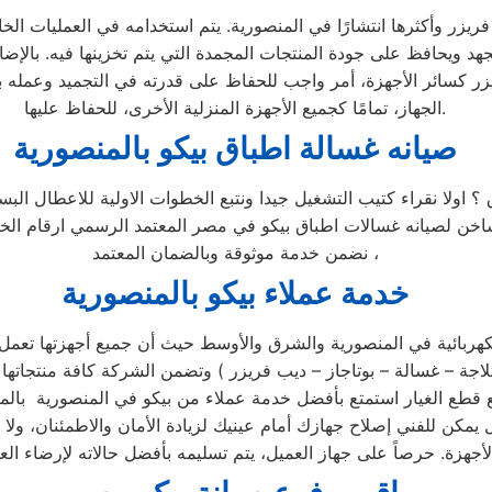
يزر وأكثرها انتشارًا في المنصورية. يتم استخدامه في العمليات الخا
جهد ويحافظ على جودة المنتجات المجمدة التي يتم تخزينها فيه. بالإض
ريزر كسائر الأجهزة، أمر واجب للحفاظ على قدرته في التجميد وعمله
الجهاز، تمامًا كجميع الأجهزة المنزلية الأخرى، للحفاظ عليها.
صيانه غسالة اطباق بيكو بالمنصورية
 ؟ اولا نقراء كتيب التشغيل جيدا ونتبع الخطوات الاولية للاعطال ا
لساخن لصيانه غسالات اطباق بيكو في مصر المعتمد الرسمي ارقام ا
نضمن خدمة موثوقة وبالضمان المعتمد ،
خدمة عملاء بيكو بالمنصورية
كهربائية في المنصورية والشرق والأوسط حيث أن جميع أجهزتها تعمل ب
 مركز الصيانة الرئيسي وخصم 25٪ علي جميع قطع الغيار استمتع بأفضل خدمة عملاء من بيكو
يمكن للفني إصلاح جهازك أمام عينيك لزيادة الأمان والاطمئنان، ولا