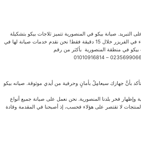
على التبريد. صيانة بيكو في المنصورية تتميز ثلاجات بيكو بتشكيلة
متنوعة من الأحجام، حيث تتوفر الصغيرة ذات السعة الكبيرة ذات السعة الأكبر لتلبية جميع احتياجات المستخدم . يمكنك تجميد أي شيء في الفريزر خلال 15 دقيقة فقط! نحن نقدم خدمات صيانة لها في
كد بأنَّ جهازك سيعامِلُ بأمانٍ وحرفية من أيدي موثوقة. صيانه بيكو
ة وإظهار فخر بلدنا المنصورية. نحن نعمل على صيانة جميع أنواع
يل الأمامي والتحميل العلوي، بالإضافة إلى غسالات 7 كيلو و 10 كيلو و 14 كيلو. جميع أنواع المنتجات لا تقتصر على هؤلاء فحسب، إذ أصبحنا في المقدمة وقادة