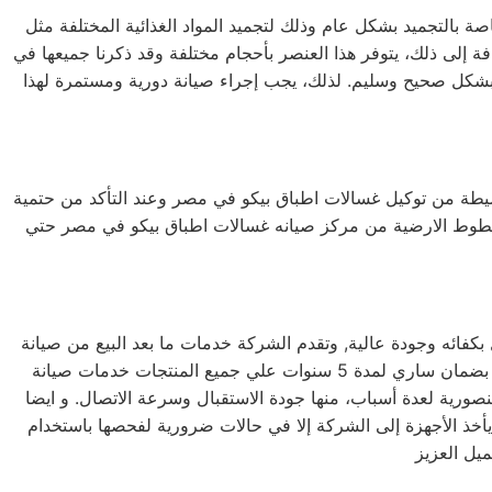
صة بالتجميد بشكل عام وذلك لتجميد المواد الغذائية المختلفة مثل
افة إلى ذلك، يتوفر هذا العنصر بأحجام مختلفة وقد ذكرنا جميعها في
 بشكل صحيح وسليم. لذلك، يجب إجراء صيانة دورية ومستمرة لهذا
لبسيطة من توكيل غسالات اطباق بيكو في مصر وعند التأكد من حتمية
لخطوط الارضية من مركز صيانه غسالات اطباق بيكو في مصر حتي
كفائه وجودة عالية, وتقدم الشركة خدمات ما بعد البيع من صيانة
دورية علي كافة الاجهزة لضمان سلامة أجهزتك سواء كانت ( ثلاجة – غسالة – بوتاجاز – ديب فريزر ) وتضمن الشركة كافة منتجاتها بضمان ساري لمدة 5 سنوات علي جميع المنتجات خدمات صيانة
 في المنصورية بالمنصورية لعدة أسباب، منها جودة الاستقبال وسرعة الاتصال. و ايضا
 يأخذ الأجهزة إلى الشركة إلا في حالات ضرورية لفحصها باستخدام