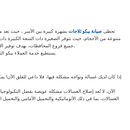
تحظى
صيانة بيكو ثلاجات
بشهرة كبيرة بين الأسر ، حيث تعد من ا
جميع فروع المحافظات، بهدف توفير الأقرب إليك في جميع الأوقات. نظراً لتوفر الخدمة الفنية لصيانة ثلاجات بيكو في منطقة المنصورية بأكثر من رقم،
يستطيع خدمة العملاء بيكو التواصل معنا عبر الأرقام التالية: 01220261030 – 02357100080 – 0235699066 – 01010916814.
إذا كان لديك غسالة وتواجه مشكلة فيها، فلا داعي للقلق الآن! ي
الآن، لا تُعد إصلاح الغسالات مشكلة عويصة بفضل التكنولوجيا