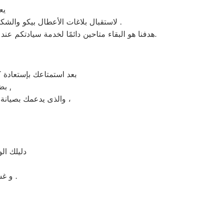
يعم
، لاستقبال بلاغات الأعطال بيكو والشكاوى في المنصورية . من الساعة السابعة صباحاً حتى العاشرة مساءً بتوقيت المنصورية في منطقة المنصورية .
هدفنا هو البقاء متاحين دائمًا لخدمة سيادتكم عند الاتصال برقم خدمة بيكو الموحَّد، وهو 01154008110. نحن نؤدي صيانة لأي جهاز من جهزة بيكو في المنصورية بحضرتكم.
بعد استمتاعك بإستعادة 
بضمان شامل فترة عام , الضمان الذى يدعمك بالثقة فى جودة خدمة المختص ,
والذى يدعمك بصيانة مجانيه من قبل المختص خلال فترة الضمان مع زيارة بعد فترة للتأكد من سلامه وكفائة الجهاز ،
دليلك ال
و غسالات اطباق بيكو مصر و الميكروويف و البوتجازات و الديب فريزر المبردات .