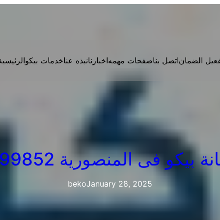
فعيل الضمان
اتصل بنا
صفحات مهمه
اخبارنا
نبذه عنا
خدمات بيكو
الرئيسية
بيكو فى المنصورية 01210999852
beko
January 28, 2025